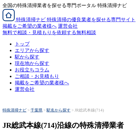
全国の特殊清掃業者を探せる専門ポータル 特殊清掃ナビ
特殊清掃
ナビ
特殊清掃の優良業者を探せる専門サイト
掲載をご希望の業者様へ
運営会社
無料で相談・見積もりを依頼する
無料相談
トップ
エリアから探す
駅から探す
現在地から探す
お役立ちコラム
ご相談・お見積もり
掲載をご希望の業者様へ
運営会社
特殊清掃ナビ
>
千葉県
>
駅名から探す
>
JR総武本線(714)
JR総武本線(714)沿線の特殊清掃業者