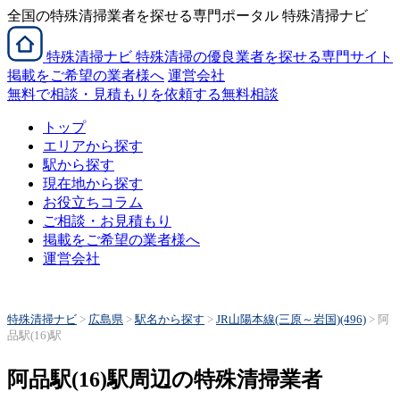
全国の特殊清掃業者を探せる専門ポータル 特殊清掃ナビ
特殊清掃
ナビ
特殊清掃の優良業者を探せる専門サイト
掲載をご希望の業者様へ
運営会社
無料で相談・見積もりを依頼する
無料相談
トップ
エリアから探す
駅から探す
現在地から探す
お役立ちコラム
ご相談・お見積もり
掲載をご希望の業者様へ
運営会社
特殊清掃ナビ
>
広島県
>
駅名から探す
>
JR山陽本線(三原～岩国)(496)
>
阿
品駅(16)駅
阿品駅(16)駅周辺の特殊清掃業者