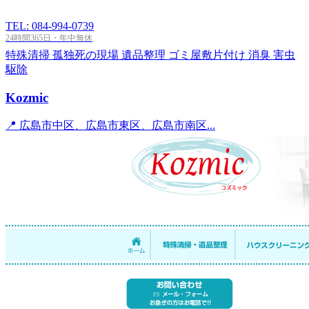
TEL: 084-994-0739
24時間365日・年中無休
特殊清掃
孤独死の現場
遺品整理
ゴミ屋敷片付け
消臭
害虫
駆除
Kozmic
📍 広島市中区、広島市東区、広島市南区...