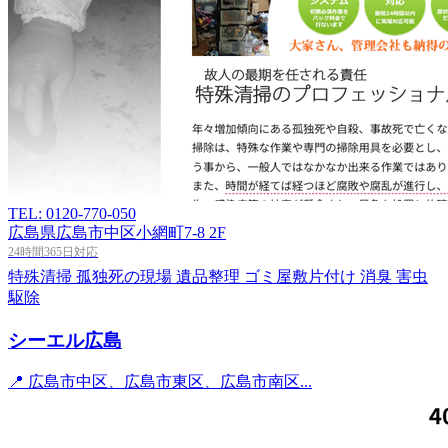
TEL: 0120-770-050
広島県広島市中区小網町7-8 2F
24時間365日対応
特殊清掃
孤独死の現場
遺品整理
ゴミ屋敷片付け
消臭
害虫
駆除
シーエル広島
📍 広島市中区、広島市東区、広島市南区...