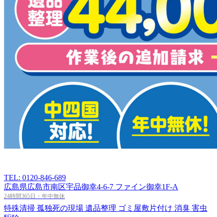
TEL: 0120-846-689
広島県広島市南区宇品御幸4-6-7 ファイン御幸1F-A
24時間365日・年中無休
特殊清掃
孤独死の現場
遺品整理
ゴミ屋敷片付け
消臭
害虫