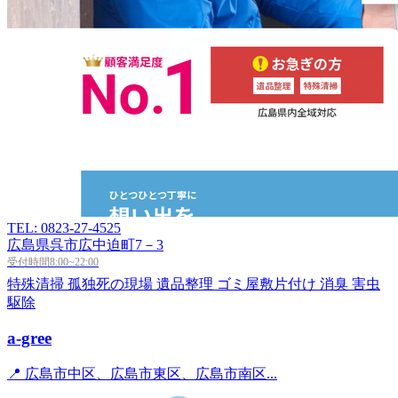
TEL: 0823-27-4525
広島県呉市広中迫町7－3
受付時間8:00~22:00
特殊清掃
孤独死の現場
遺品整理
ゴミ屋敷片付け
消臭
害虫
駆除
a-gree
📍 広島市中区、広島市東区、広島市南区...