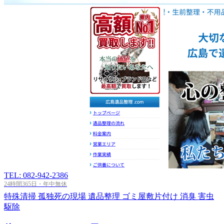
TEL: 082-942-2386
24時間365日・年中無休
特殊清掃
孤独死の現場
遺品整理
ゴミ屋敷片付け
消臭
害虫
駆除