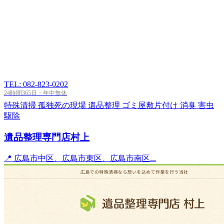
TEL: 082-823-0202
24時間365日・年中無休
特殊清掃
孤独死の現場
遺品整理
ゴミ屋敷片付け
消臭
害虫
駆除
遺品整理専門店村上
📍 広島市中区、広島市東区、広島市南区...