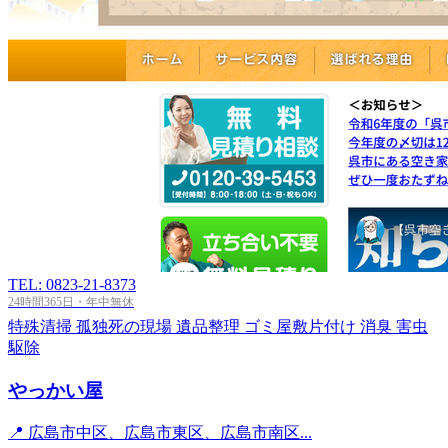
TEL: 0823-21-8373
24時間365日・年中無休
特殊清掃
孤独死の現場
遺品整理
ゴミ屋敷片付け
消臭
害虫
駆除
やっかい屋
📍 広島市中区、広島市東区、広島市南区...