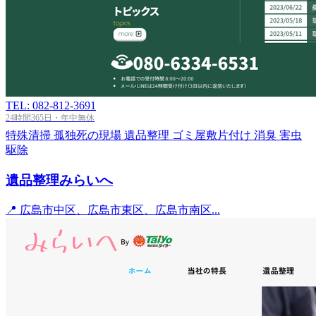
TEL: 082-812-3691
24時間365日・年中無休
特殊清掃
孤独死の現場
遺品整理
ゴミ屋敷片付け
消臭
害虫
駆除
遺品整理みらいへ
📍 広島市中区、広島市東区、広島市南区...