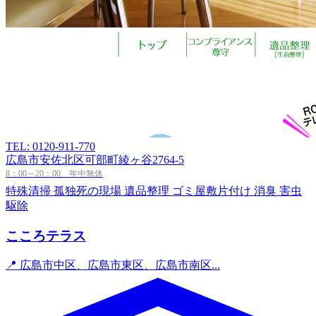
TEL: 0120-911-770
広島市安佐北区可部町綾ヶ谷2764-5
8：00～20：00 年中無休
特殊清掃
孤独死の現場
遺品整理
ゴミ屋敷片付け
消臭
害虫
駆除
こころテラス
📍 広島市中区、広島市東区、広島市南区...