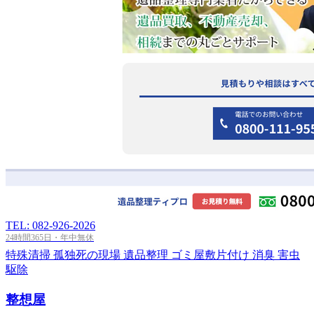
TEL: 082-926-2026
24時間365日・年中無休
特殊清掃
孤独死の現場
遺品整理
ゴミ屋敷片付け
消臭
害虫
駆除
整想屋