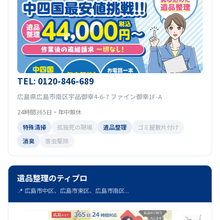
TEL: 0120-846-689
広島県広島市南区宇品御幸4-6-7 ファイン御幸1F-A
24時間365日・年中無休
特殊清掃
孤独死の現場
遺品整理
ゴミ屋敷片付け
消臭
害虫駆除
遺品整理のティプロ
📍 広島市中区、広島市東区、広島市南区...