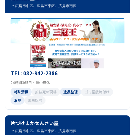
📍 広島市中区、広島市東区、広島市南区...
TEL: 082-942-2386
24時間365日・年中無休
特殊清掃
孤独死の現場
遺品整理
ゴミ屋敷片付け
消臭
害虫駆除
片づけまかせんさい屋
📍 広島市中区、広島市東区、広島市南区...