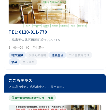
TEL: 0120-911-770
広島市安佐北区可部町綾ヶ谷2764-5
8：00～20：00 年中無休
特殊清掃
孤独死の現場
遺品整理
ゴミ屋敷片付け
消臭
害虫駆除
こころテラス
📍 広島市中区、広島市東区、広島市南区...
事件現場特殊清掃センター 推薦