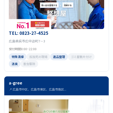
TEL: 0823-27-4525
広島県呉市広中迫町7－3
受付時間8:00~22:00
特殊清掃
孤独死の現場
遺品整理
ゴミ屋敷片付け
消臭
害虫駆除
a-gree
📍 広島市中区、広島市東区、広島市南区...