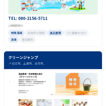
TEL: 080-2156-5711
24時間受付
特殊清掃
孤独死の現場
遺品整理
ゴミ屋敷片付け
消臭
害虫駆除
クリーンジャンプ
📍 日立市、土浦市、古河市...