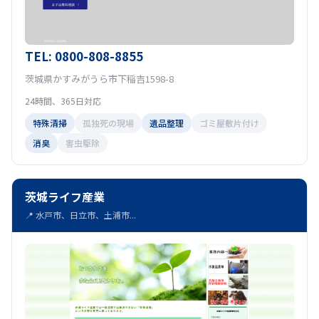
TEL: 0800-808-8855
茨城県かすみがうら市下稲吉1598-8
24時間、365日対応
特殊清掃
孤独死の現場
遺品整理
ゴミ屋敷片付け
消臭
害虫駆除
茨城ライフ産業
📍 水戸市、日立市、土浦市...