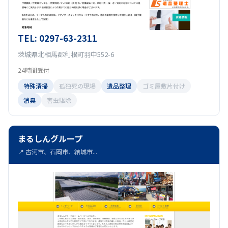
TEL: 0297-63-2311
茨城県北相馬郡利根町羽中552-6
24時間受付
特殊清掃
孤独死の現場
遺品整理
ゴミ屋敷片付け
消臭
害虫駆除
まるしんグループ
📍 古河市、石岡市、結城市...