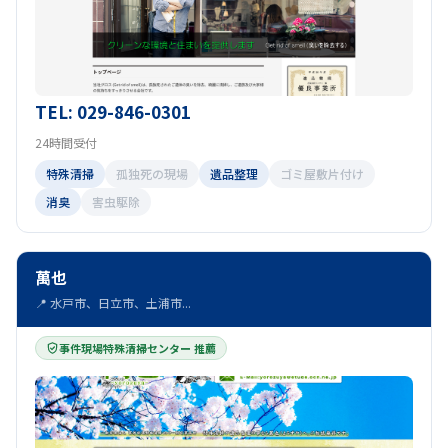
TEL: 029-846-0301
24時間受付
特殊清掃
孤独死の現場
遺品整理
ゴミ屋敷片付け
消臭
害虫駆除
萬也
📍 水戸市、日立市、土浦市...
事件現場特殊清掃センター 推薦