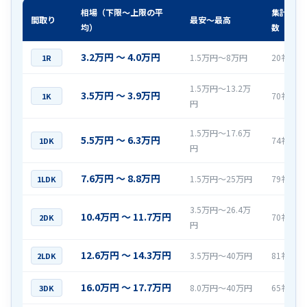
相場（下限〜上限の平
集計社
間取り
最安〜最高
均）
数
3.2万円 〜 4.0万円
1.5万円〜8万円
20社
1R
1.5万円〜13.2万
3.5万円 〜 3.9万円
70社
1K
円
1.5万円〜17.6万
5.5万円 〜 6.3万円
74社
1DK
円
7.6万円 〜 8.8万円
1.5万円〜25万円
79社
1LDK
3.5万円〜26.4万
10.4万円 〜 11.7万円
70社
2DK
円
12.6万円 〜 14.3万円
3.5万円〜40万円
81社
2LDK
16.0万円 〜 17.7万円
8.0万円〜40万円
65社
3DK