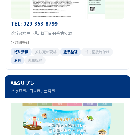
TEL: 029-353-8799
茨城県水戸市見川2丁目44番地の29
24時間受付
特殊清掃
孤独死の現場
遺品整理
ゴミ屋敷片付け
消臭
害虫駆除
A&Sリブレ
📍 水戸市、日立市、土浦市...