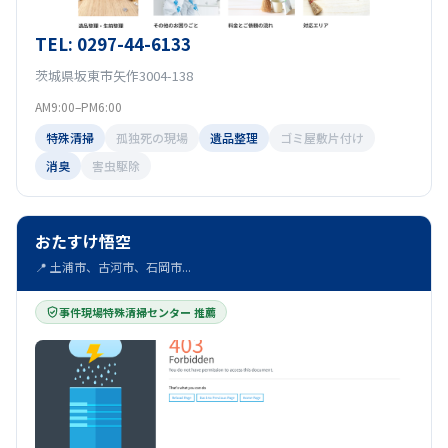
TEL: 0297-44-6133
茨城県坂東市矢作3004-138
AM9:00–PM6:00
特殊清掃
孤独死の現場
遺品整理
ゴミ屋敷片付け
消臭
害虫駆除
おたすけ悟空
📍 土浦市、古河市、石岡市...
事件現場特殊清掃センター 推薦