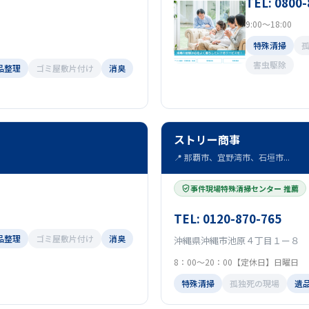
TEL: 0800
9:00～18:00
特殊清掃
害虫駆除
品整理
ゴミ屋敷片付け
消臭
ストリー商事
📍 那覇市、宜野湾市、石垣市...
事件現場特殊清掃センター 推薦
TEL: 0120-870-765
品整理
ゴミ屋敷片付け
消臭
沖縄県沖縄市池原４丁目１ー８
8：00～20：00【定休日】日曜日
特殊清掃
孤独死の現場
遺