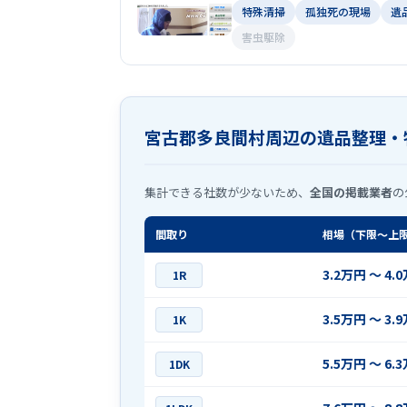
特殊清掃
孤独死の現場
遺
害虫駆除
宮古郡多良間村周辺の遺品整理・
集計できる社数が少ないため、
全国の掲載業者
の
間取り
相場（下限〜上
3.2万円 〜 4.
1R
3.5万円 〜 3.
1K
5.5万円 〜 6.
1DK