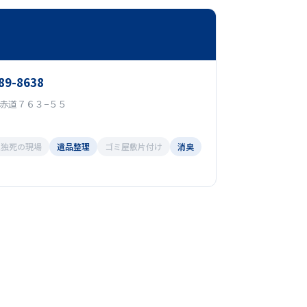
89-8638
赤道７６３−５５
孤独死の現場
遺品整理
ゴミ屋敷片付け
消臭