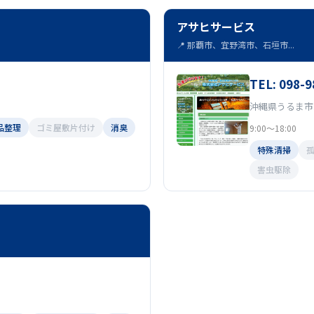
アサヒサービス
📍 那覇市、宜野湾市、石垣市...
TEL: 098-9
沖縄県うるま市
品整理
ゴミ屋敷片付け
消臭
9:00～18:00
特殊清掃
害虫駆除