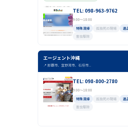
TEL: 098-963-9762
9:00～18:00
特殊清掃
孤独死の現場
遺
害虫駆除
エージェント沖縄
📍 那覇市、宜野湾市、石垣市...
TEL: 098-800-2780
9:00～18:00
特殊清掃
孤独死の現場
遺
害虫駆除