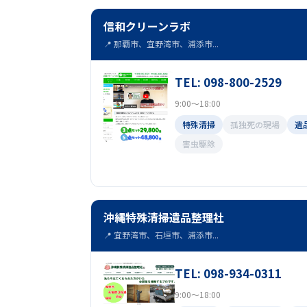
信和クリーンラボ
📍 那覇市、宜野湾市、浦添市...
TEL: 098-800-2529
9:00～18:00
特殊清掃
孤独死の現場
遺
害虫駆除
沖縄特殊清掃遺品整理社
📍 宜野湾市、石垣市、浦添市...
TEL: 098-934-0311
9:00～18:00