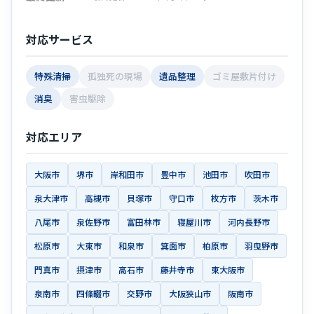
対応サービス
特殊清掃
孤独死の現場
遺品整理
ゴミ屋敷片付け
消臭
害虫駆除
対応エリア
大阪市
堺市
岸和田市
豊中市
池田市
吹田市
泉大津市
高槻市
貝塚市
守口市
枚方市
茨木市
八尾市
泉佐野市
富田林市
寝屋川市
河内長野市
松原市
大東市
和泉市
箕面市
柏原市
羽曳野市
門真市
摂津市
高石市
藤井寺市
東大阪市
泉南市
四條畷市
交野市
大阪狭山市
阪南市