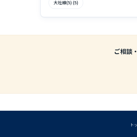
大社線(5) (5)
ご相談
ト