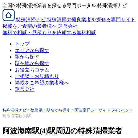
全国の特殊清掃業者を探せる専門ポータル 特殊清掃ナビ
特殊清掃
ナビ
特殊清掃の優良業者を探せる専門サイト
掲載をご希望の業者様へ
運営会社
無料で相談・見積もりを依頼する
無料相談
トップ
エリアから探す
駅から探す
現在地から探す
お役立ちコラム
ご相談・お見積もり
掲載をご希望の業者様へ
運営会社
特殊清掃ナビ
>
徳島県
>
駅名から探す
>
阿波室戸シーサイドライン(15)
>
阿波海南駅(4)駅
阿波海南駅(4)駅周辺の特殊清掃業者