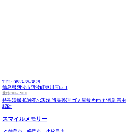
TEL: 0883-35-3828
徳島県阿波市阿波町東川原62-1
受付8:00～20:00
特殊清掃
孤独死の現場
遺品整理
ゴミ屋敷片付け
消臭
害虫
駆除
スマイルメモリー
📍 徳島市、鳴門市、小松島市...