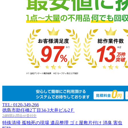
TEL: 0120-349-266
徳島市助任橋2丁目34-3大井ビル2Ｆ
24時間お問合せ受付中
特殊清掃
孤独死の現場
遺品整理
ゴミ屋敷片付け
消臭
害虫