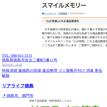
TEL: 088-611-3131
徳島県徳島市佐古二番町5番11号
受付8:00～20:00
特殊清掃
孤独死の現場
遺品整理
ゴミ屋敷片付け
消臭
害虫
駆除
リアライフ徳島
📍 徳島市、鳴門市