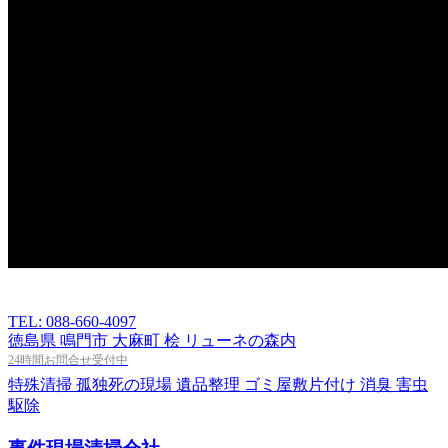
TEL: 088-660-4097
徳島県 鳴門市 大麻町 桧 リューネの森内
24時間お問合せ受付中
特殊清掃
孤独死の現場
遺品整理
ゴミ屋敷片付け
消臭
害虫
駆除