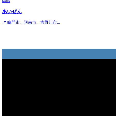
駆除
あいぜん
📍 鳴門市、阿南市、吉野川市...