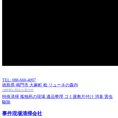
TEL: 088-660-4097
徳島県 鳴門市 大麻町 桧 リューネの森内
24時間お問合せ受付中
特殊清掃
孤独死の現場
遺品整理
ゴミ屋敷片付け
消臭
害虫
駆除
事件現場清掃会社