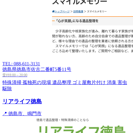
TEL: 088-611-3131
徳島県徳島市佐古二番町5番11号
受付8:00～20:00
特殊清掃
孤独死の現場
遺品整理
ゴミ屋敷片付け
消臭
害虫
駆除
リアライフ徳島
📍 徳島市、鳴門市