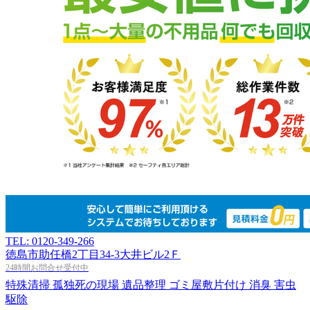
TEL: 0120-349-266
徳島市助任橋2丁目34-3大井ビル2Ｆ
24時間お問合せ受付中
特殊清掃
孤独死の現場
遺品整理
ゴミ屋敷片付け
消臭
害虫
駆除