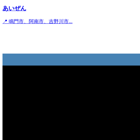
あいぜん
📍 鳴門市、阿南市、吉野川市...