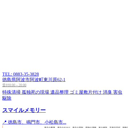
TEL: 0883-35-3828
徳島県阿波市阿波町東川原62-1
受付8:00～20:00
特殊清掃
孤独死の現場
遺品整理
ゴミ屋敷片付け
消臭
害虫
駆除
スマイルメモリー
📍 徳島市、鳴門市、小松島市...