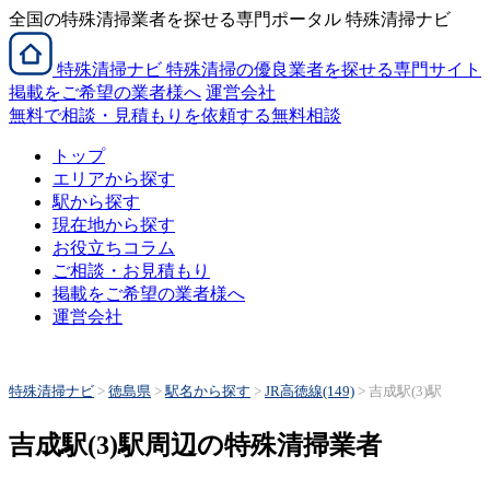
全国の特殊清掃業者を探せる専門ポータル 特殊清掃ナビ
特殊清掃
ナビ
特殊清掃の優良業者を探せる専門サイト
掲載をご希望の業者様へ
運営会社
無料で相談・見積もりを依頼する
無料相談
トップ
エリアから探す
駅から探す
現在地から探す
お役立ちコラム
ご相談・お見積もり
掲載をご希望の業者様へ
運営会社
特殊清掃ナビ
>
徳島県
>
駅名から探す
>
JR高徳線(149)
>
吉成駅(3)駅
吉成駅(3)駅周辺の特殊清掃業者