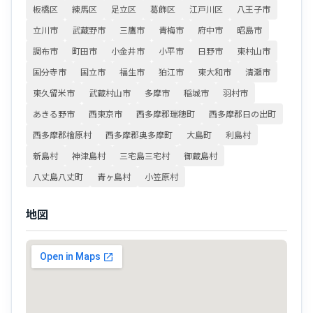
板橋区
練馬区
足立区
葛飾区
江戸川区
八王子市
立川市
武蔵野市
三鷹市
青梅市
府中市
昭島市
調布市
町田市
小金井市
小平市
日野市
東村山市
国分寺市
国立市
福生市
狛江市
東大和市
清瀬市
東久留米市
武蔵村山市
多摩市
稲城市
羽村市
あきる野市
西東京市
西多摩郡瑞穂町
西多摩郡日の出町
西多摩郡檜原村
西多摩郡奥多摩町
大島町
利島村
新島村
神津島村
三宅島三宅村
御蔵島村
八丈島八丈町
青ヶ島村
小笠原村
地図