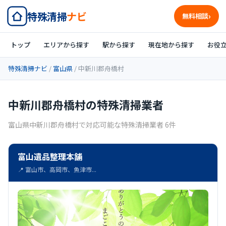
特殊清掃
ナビ
無料相談
トップ
エリアから探す
駅から探す
現在地から探す
お役
特殊清掃ナビ
/
富山県
/ 中新川郡舟橋村
中新川郡舟橋村の特殊清掃業者
富山県中新川郡舟橋村で対応可能な特殊清掃業者 6件
富山遺品整理本舗
📍 富山市、高岡市、魚津市...