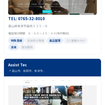
TEL: 0765-32-8010
富山県魚津市島尻５３５－６
電話受付時間 ８：００～２０：００(年中無休)
特殊清掃
孤独死の現場
遺品整理
ゴミ屋敷片付け
消臭
害虫駆除
Assist Tec
📍 富山市、高岡市、魚津市...