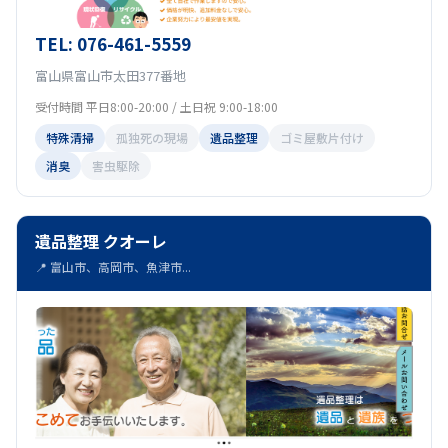
TEL: 076-461-5559
富山県富山市太田377番地
受付時間 平日8:00-20:00 / 土日祝 9:00-18:00
特殊清掃
孤独死の現場
遺品整理
ゴミ屋敷片付け
消臭
害虫駆除
遺品整理 クオーレ
📍 富山市、高岡市、魚津市...