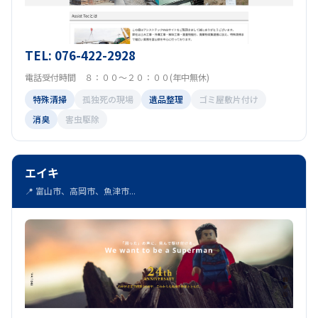
TEL: 076-422-2928
電話受付時間 ８：００～２０：００(年中無休)
特殊清掃
孤独死の現場
遺品整理
ゴミ屋敷片付け
消臭
害虫駆除
エイキ
📍 富山市、高岡市、魚津市...