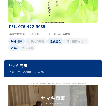
TEL: 076-422-5089
電話受付時間 ８：００～２０：００(年中無休)
特殊清掃
孤独死の現場
遺品整理
ゴミ屋敷片付け
消臭
害虫駆除
ヤマキ商事
📍 富山市、高岡市、魚津市...