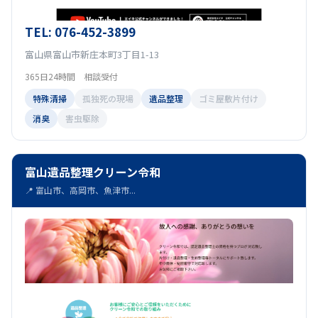
TEL: 076-452-3899
富山県富山市新庄本町3丁目1-13
365日24時間 相談受付
特殊清掃
孤独死の現場
遺品整理
ゴミ屋敷片付け
消臭
害虫駆除
富山遺品整理クリーン令和
📍 富山市、高岡市、魚津市...