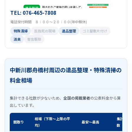
TEL: 076-465-7808
電話受付時間 ８：００～２０：００(年中無休)
特殊清掃
孤独死の現場
遺品整理
ゴミ屋敷片付け
消臭
害虫駆除
中新川郡舟橋村周辺の遺品整理・特殊清掃の
料金相場
集計できる社数が少ないため、
全国の掲載業者
の公表料金から算
出しています。
相場（下限〜上限の平
集計社
間取り
最安〜最高
均）
数