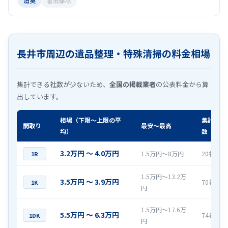
消臭
害虫駆除
長井市周辺の遺品整理・特殊清掃の料金相場
集計できる社数が少ないため、
全国の掲載業者
の公表料金から算
出しています。
相場（下限〜上限の平
集計社
間取り
最安〜最高
均）
数
3.2万円 〜 4.0万円
1.5万円〜8万円
20社
1R
1.5万円〜13.2万
3.5万円 〜 3.9万円
70社
1K
円
1.5万円〜17.6万
5.5万円 〜 6.3万円
74社
1DK
円