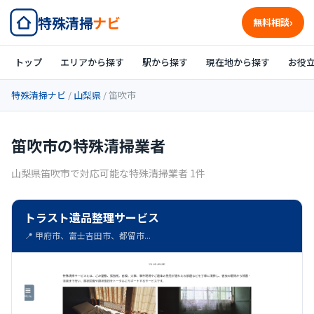
特殊清掃
ナビ
無料相談
トップ
エリアから探す
駅から探す
現在地から探す
お役
特殊清掃ナビ
/
山梨県
/ 笛吹市
笛吹市の特殊清掃業者
山梨県笛吹市で対応可能な特殊清掃業者 1件
トラスト遺品整理サービス
📍 甲府市、富士吉田市、都留市...