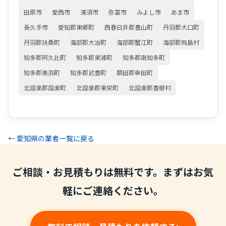
田原市
愛西市
清須市
弥富市
みよし市
あま市
長久手市
愛知郡東郷町
西春日井郡豊山町
丹羽郡大口町
丹羽郡扶桑町
海部郡大治町
海部郡蟹江町
海部郡飛島村
知多郡阿久比町
知多郡東浦町
知多郡南知多町
知多郡美浜町
知多郡武豊町
額田郡幸田町
北設楽郡設楽町
北設楽郡東栄町
北設楽郡豊根村
← 愛知県の業者一覧に戻る
ご相談・お見積もりは無料です。まずはお気
軽にご連絡ください。