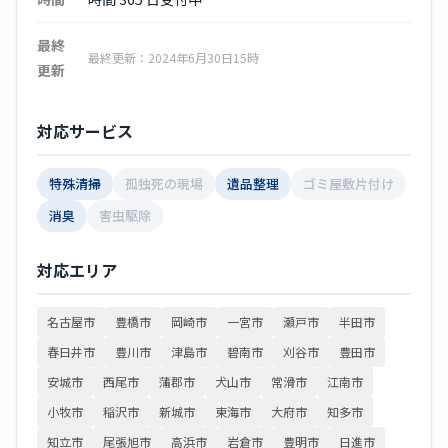
最終
最終更新：2024年6月30日15時
更新
対応サービス
特殊清掃
孤独死の現場
遺品整理
ゴミ屋敷片付け
消臭
害虫駆除
対応エリア
名古屋市
豊橋市
岡崎市
一宮市
瀬戸市
半田市
春日井市
豊川市
津島市
碧南市
刈谷市
豊田市
安城市
西尾市
蒲郡市
犬山市
常滑市
江南市
小牧市
稲沢市
新城市
東海市
大府市
知多市
知立市
尾張旭市
高浜市
岩倉市
豊明市
日進市