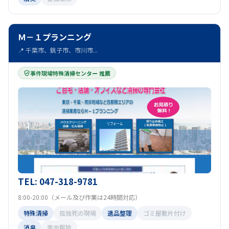
Ｍ－１プランニング
📍 千葉市、銚子市、市川市...
事件現場特殊清掃センター 推薦
TEL: 047-318-9781
8:00-20:00（メール及び作業は24時間対応）
特殊清掃
孤独死の現場
遺品整理
ゴミ屋敷片付け
消臭
害虫駆除