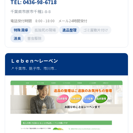
TEL: 0436-98-6718
千葉県市原市千種1-8-8
電話受付時間 8:00 - 18:00 メール24時間受付
特殊清掃
孤独死の現場
遺品整理
ゴミ屋敷片付け
消臭
害虫駆除
Ｌｅｂｅｎ～レーベン
📍 千葉市、銚子市、市川市...