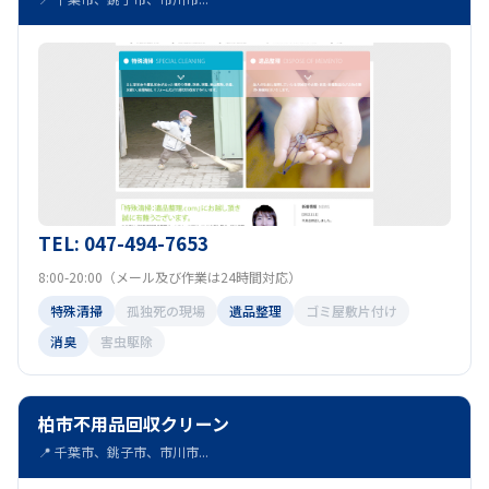
TEL: 047-494-7653
8:00-20:00（メール及び作業は24時間対応）
特殊清掃
孤独死の現場
遺品整理
ゴミ屋敷片付け
消臭
害虫駆除
柏市不用品回収クリーン
📍 千葉市、銚子市、市川市...