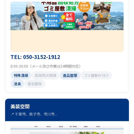
TEL: 050-3152-1912
8:00-20:00（メール及び作業は24時間対応）
特殊清掃
孤独死の現場
遺品整理
ゴミ屋敷片付け
消臭
害虫駆除
美装空間
📍 千葉市、銚子市、市川市...