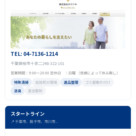
TEL: 04-7136-1214
千葉県柏市十余二248-322-101
営業時間：9:00〜20:00 定休日 ：日曜 （依頼によって休み無し）
特殊清掃
孤独死の現場
遺品整理
ゴミ屋敷片付け
消臭
害虫駆除
スタートライン
📍 千葉市、銚子市、市川市...