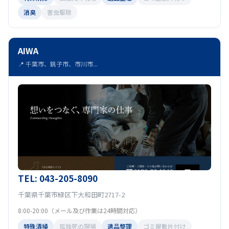
消臭
害虫駆除
AIWA
📍 千葉市、銚子市、市川市...
TEL: 043-205-8090
千葉県千葉市緑区下大和田町2717-2
8:00-20:00（メール及び作業は24時間対応）
特殊清掃
孤独死の現場
遺品整理
ゴミ屋敷片付け