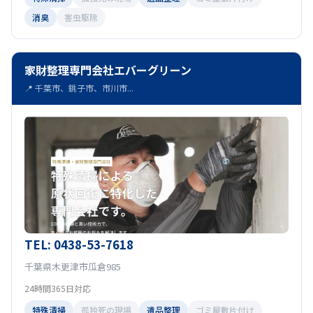
消臭
害虫駆除
家財整理専門会社エバーグリーン
📍 千葉市、銚子市、市川市...
TEL: 0438-53-7618
千葉県木更津市瓜倉985
24時間365日対応
特殊清掃
孤独死の現場
遺品整理
ゴミ屋敷片付け