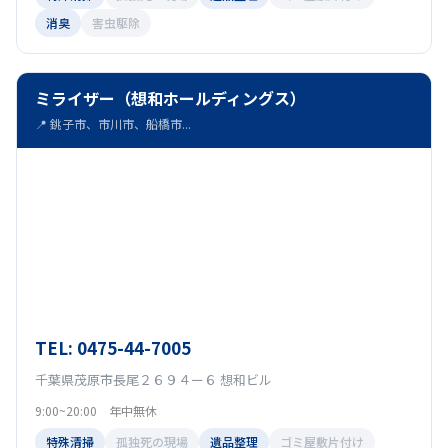
消臭
害虫駆除
ミライザー（想和ホールディングス）
📍 銚子市、市川市、船橋市...
TEL: 0475-44-7005
千葉県茂原市長尾２６９４ー６ 想和ビル
9:00~20:00 年中無休
特殊清掃
孤独死の現場
遺品整理
ゴミ屋敷片付け