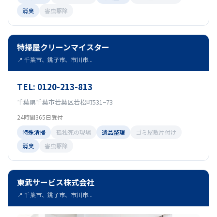
消臭
害虫駆除
特掃屋クリーンマイスター
📍 千葉市、銚子市、市川市...
TEL: 0120-213-813
千葉県千葉市若葉区若松町531−73
24時間365日受付
特殊清掃
孤独死の現場
遺品整理
ゴミ屋敷片付け
消臭
害虫駆除
東武サービス株式会社
📍 千葉市、銚子市、市川市...