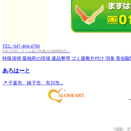
TEL: 047-404-4700
8:00-20:00（メール及び作業は24時間対応）
特殊清掃
孤独死の現場
遺品整理
ゴミ屋敷片付け
消臭
害虫駆
あろはーと
📍 千葉市、銚子市、市川市...