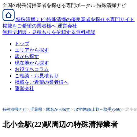
全国の特殊清掃業者を探せる専門ポータル 特殊清掃ナビ
特殊清掃
ナビ
特殊清掃の優良業者を探せる専門サイト
掲載をご希望の業者様へ
運営会社
無料で相談・見積もりを依頼する
無料相談
トップ
エリアから探す
駅から探す
現在地から探す
お役立ちコラム
ご相談・お見積もり
掲載をご希望の業者様へ
運営会社
特殊清掃ナビ
>
千葉県
>
駅名から探す
>
JR常磐線(上野～取手)(566)
>
北小金
北小金駅(22)駅周辺の特殊清掃業者