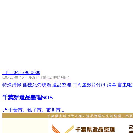
TEL: 043-296-0600
8:00-20:00（メール及び作業は24時間対応）
特殊清掃
孤独死の現場
遺品整理
ゴミ屋敷片付け
消臭
害虫駆
千葉県遺品整理SOS
📍 千葉市、銚子市、市川市...