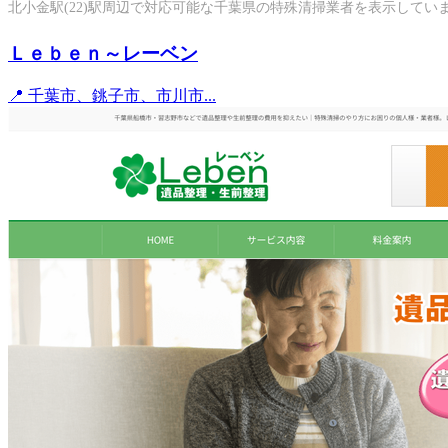
北小金駅(22)駅周辺で対応可能な千葉県の特殊清掃業者を表示してい
Ｌｅｂｅｎ～レーベン
📍 千葉市、銚子市、市川市...