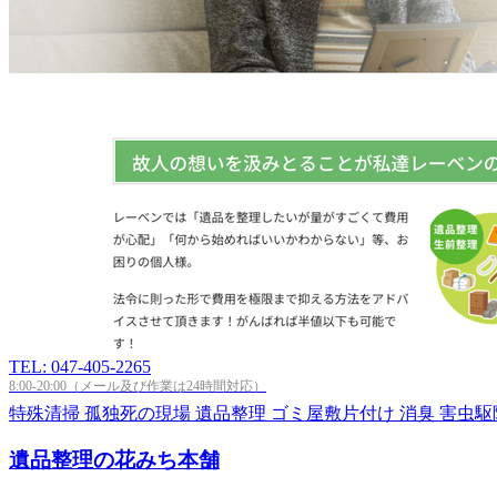
TEL: 047-405-2265
8:00-20:00（メール及び作業は24時間対応）
特殊清掃
孤独死の現場
遺品整理
ゴミ屋敷片付け
消臭
害虫駆
遺品整理の花みち本舗