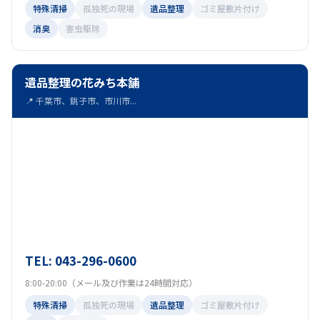
特殊清掃
孤独死の現場
遺品整理
ゴミ屋敷片付け
流山市
夷隅郡大多喜町
香取市
(22)
(21)
(20)
消臭
害虫駆除
東金市
旭市
鴨川市
松戸市
(23)
(23)
(22)
(22)
遺品整理の花みち本舗
野田市
香取郡多古町
(23)
(21)
📍 千葉市、銚子市、市川市...
山武郡横芝光町
君津市
袖ケ浦市
(21)
(23)
(23)
市原市
八千代市
香取郡神崎町
(21)
(23)
(19)
夷隅郡御宿町
(20)
TEL: 043-296-0600
8:00-20:00（メール及び作業は24時間対応）
特殊清掃
孤独死の現場
遺品整理
ゴミ屋敷片付け