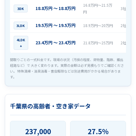
16.8万円〜21.5万
18.8万円 〜 18.8万円
3社
3DK
円
19.5万円 〜 19.5万円
18.9万円〜20万円
2社
3LDK
4LDK
23.4万円 〜 23.4万円
21.8万円〜25万円
2社
+
間取りごとの一式料金です。現場の状況（汚損の程度、荷物量、階数、搬出
経路など）で 大きく変わります。実際の金額は必ず見積もりでご確認くださ
い。 特殊清掃・消臭消毒・害虫駆除などは別途費用がかかる場合がありま
す。
千葉県の高齢者・空き家データ
237,000
27.5%