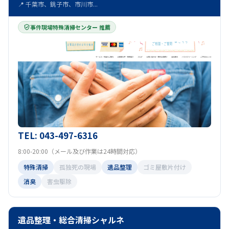
📍 千葉市、銚子市、市川市...
事件現場特殊清掃センター 推薦
TEL: 043-497-6316
8:00-20:00（メール及び作業は24時間対応）
特殊清掃
孤独死の現場
遺品整理
ゴミ屋敷片付け
消臭
害虫駆除
遺品整理・総合清掃シャルネ