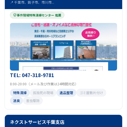
📍 千葉市、銚子市、市川市...
事件現場特殊清掃センター 推薦
TEL: 047-318-9781
8:00-20:00（メール及び作業は24時間対応）
特殊清掃
孤独死の現場
遺品整理
ゴミ屋敷片付け
消臭
害虫駆除
ネクストサービス千葉支店