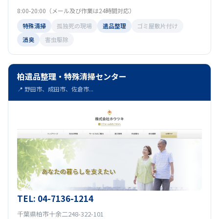
8:00-20:00（メール及び作業は24時間対応）
特殊清掃
孤独死の現場
遺品整理
ゴミ屋敷片付け
消臭
害虫駆除
柏遺品整理・特殊清掃センター
📍 野田市、成田市、佐倉市...
TEL: 04-7136-1214
千葉県柏市十余二248-322-101