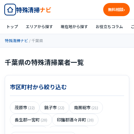
特殊清掃
ナビ
無料相談
トップ
エリアから探す
現在地から探す
お役立ちコラム
特殊清掃ナビ
/ 千葉県
千葉県の特殊清掃業者一覧
市区町村から絞り込む
茂原市
銚子市
南房総市
(22)
(22)
(21)
長生郡一宮町
印旛郡酒々井町
(20)
(20)
印旛郡栄町
長生郡長生村
(20)
(20)