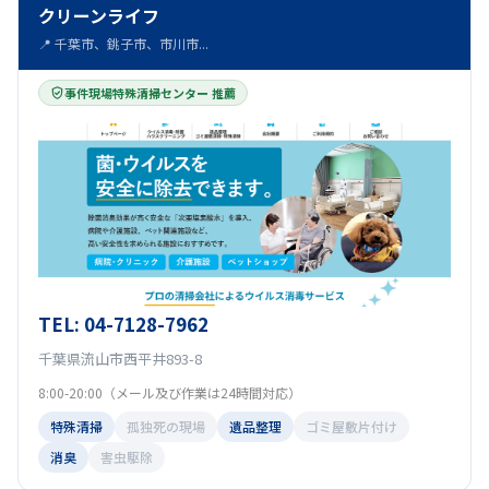
クリーンライフ
📍 千葉市、銚子市、市川市...
事件現場特殊清掃センター 推薦
TEL: 04-7128-7962
千葉県流山市西平井893-8
8:00-20:00（メール及び作業は24時間対応）
特殊清掃
孤独死の現場
遺品整理
ゴミ屋敷片付け
消臭
害虫駆除