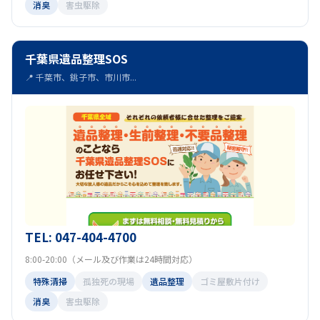
消臭
害虫駆除
千葉県遺品整理SOS
📍 千葉市、銚子市、市川市...
TEL: 047-404-4700
8:00-20:00（メール及び作業は24時間対応）
特殊清掃
孤独死の現場
遺品整理
ゴミ屋敷片付け
消臭
害虫駆除