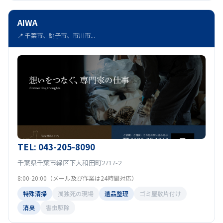
AIWA
📍 千葉市、銚子市、市川市...
TEL: 043-205-8090
千葉県千葉市緑区下大和田町2717-2
8:00-20:00（メール及び作業は24時間対応）
特殊清掃
孤独死の現場
遺品整理
ゴミ屋敷片付け
消臭
害虫駆除