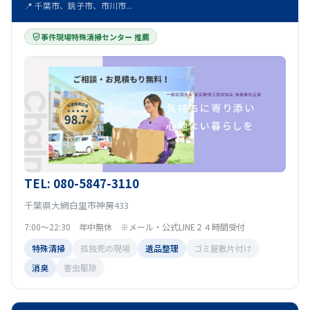
📍 千葉市、銚子市、市川市...
事件現場特殊清掃センター 推薦
TEL: 080-5847-3110
千葉県大網白里市神房433
7:00～22:30 年中無休 ※メール・公式LINE２４時間受付
特殊清掃
孤独死の現場
遺品整理
ゴミ屋敷片付け
消臭
害虫駆除