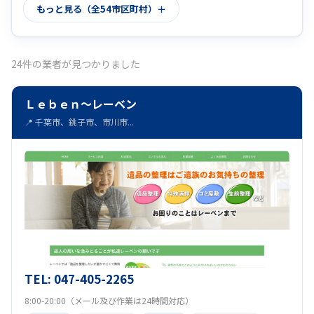
もっと見る（全54市区町村）
山武郡九十九里町
長生郡長南町
(20)
(21)
四街道市
山武郡芝山町
(22)
(20)
24件の業者が見つかりました
長生郡白子町
浦安市
長生郡睦沢町
(20)
(22)
(20)
Ｌｅｂｅｎ～レーベン
我孫子市
匝瑳市
成田市
(23)
(21)
(23)
📍 千葉市、銚子市、市川市...
佐倉市
大網白里市
市川市
(23)
(21)
(22)
香取郡東庄町
勝浦市
いすみ市
(21)
(22)
(21)
館山市
安房郡鋸南町
千葉市
(22)
(20)
(20)
鎌ケ谷市
長生郡長柄町
柏市
(23)
(21)
(21)
山武市
印西市
木更津市
(20)
(21)
(22)
TEL: 047-405-2265
富津市
富里市
習志野市
(22)
(21)
(22)
8:00-20:00（メール及び作業は24時間対応）
八街市
船橋市
白井市
(23)
(22)
(22)