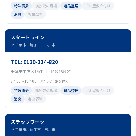
特殊清掃
孤独死の現場
遺品整理
ゴミ屋敷片付け
消臭
害虫駆除
スタートライン
📍 千葉市、銚子市、市川市...
TEL: 0120-334-820
千葉市中央区都町1丁目9番46号2F
8：00～19：00 ※年末年始を除く
特殊清掃
孤独死の現場
遺品整理
ゴミ屋敷片付け
消臭
害虫駆除
ステップワーク
📍 千葉市、銚子市、市川市...