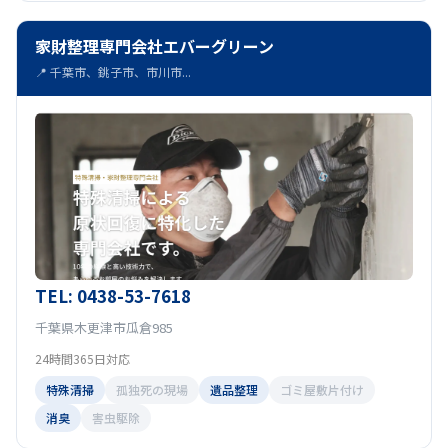
家財整理専門会社エバーグリーン
📍 千葉市、銚子市、市川市...
TEL: 0438-53-7618
千葉県木更津市瓜倉985
24時間365日対応
特殊清掃
孤独死の現場
遺品整理
ゴミ屋敷片付け
消臭
害虫駆除