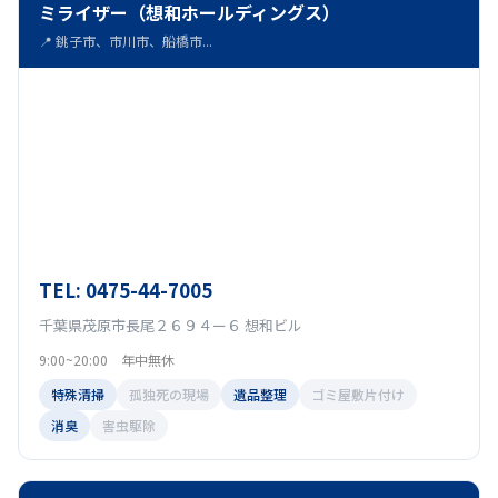
ミライザー（想和ホールディングス）
📍 銚子市、市川市、船橋市...
TEL: 0475-44-7005
千葉県茂原市長尾２６９４ー６ 想和ビル
9:00~20:00 年中無休
特殊清掃
孤独死の現場
遺品整理
ゴミ屋敷片付け
消臭
害虫駆除