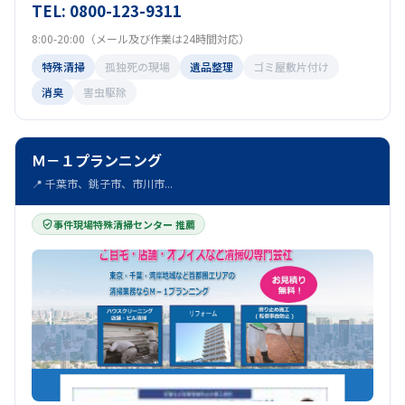
TEL: 0800-123-9311
8:00-20:00（メール及び作業は24時間対応）
特殊清掃
孤独死の現場
遺品整理
ゴミ屋敷片付け
消臭
害虫駆除
Ｍ－１プランニング
📍 千葉市、銚子市、市川市...
事件現場特殊清掃センター 推薦