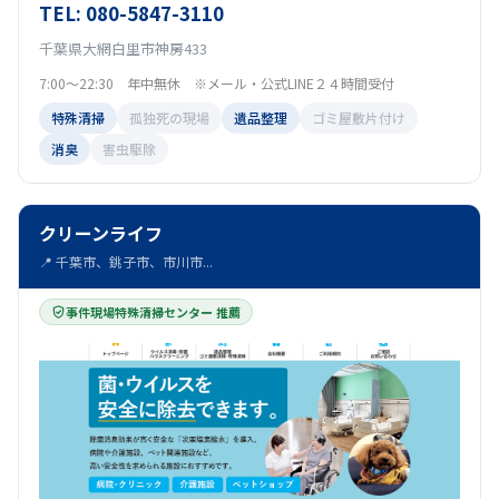
TEL: 080-5847-3110
千葉県大網白里市神房433
7:00～22:30 年中無休 ※メール・公式LINE２４時間受付
特殊清掃
孤独死の現場
遺品整理
ゴミ屋敷片付け
消臭
害虫駆除
クリーンライフ
📍 千葉市、銚子市、市川市...
事件現場特殊清掃センター 推薦