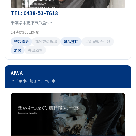
TEL: 0438-53-7618
千葉県木更津市瓜倉985
24時間365日対応
特殊清掃
孤独死の現場
遺品整理
ゴミ屋敷片付け
消臭
害虫駆除
AIWA
📍 千葉市、銚子市、市川市...