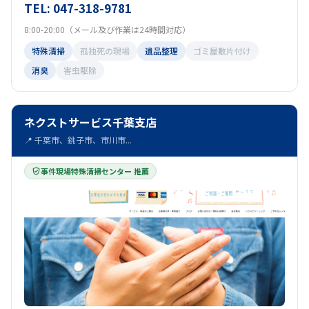
TEL: 047-318-9781
8:00-20:00（メール及び作業は24時間対応）
特殊清掃
孤独死の現場
遺品整理
ゴミ屋敷片付け
消臭
害虫駆除
ネクストサービス千葉支店
📍 千葉市、銚子市、市川市...
事件現場特殊清掃センター 推薦