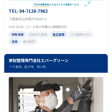
TEL: 04-7128-7962
千葉県流山市西平井893-8
8:00-20:00（メール及び作業は24時間対応）
特殊清掃
孤独死の現場
遺品整理
ゴミ屋敷片付け
消臭
害虫駆除
家財整理専門会社エバーグリーン
📍 千葉市、銚子市、市川市...