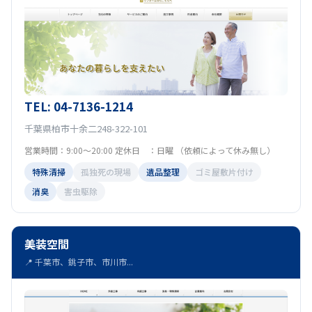
TEL: 04-7136-1214
千葉県柏市十余二248-322-101
営業時間：9:00〜20:00 定休日 ：日曜 （依頼によって休み無し）
特殊清掃
孤独死の現場
遺品整理
ゴミ屋敷片付け
消臭
害虫駆除
美装空間
📍 千葉市、銚子市、市川市...