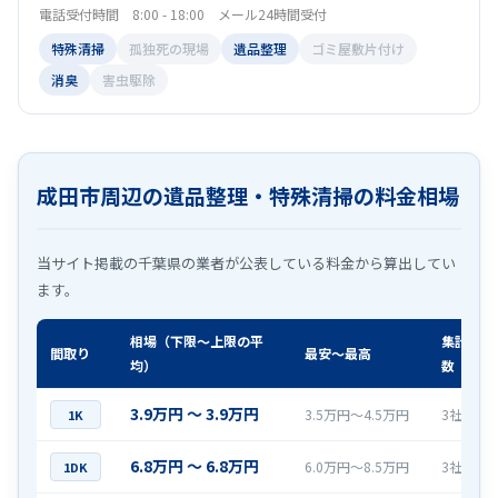
電話受付時間 8:00 - 18:00 メール24時間受付
特殊清掃
孤独死の現場
遺品整理
ゴミ屋敷片付け
消臭
害虫駆除
成田市周辺の遺品整理・特殊清掃の料金相場
当サイト掲載の千葉県の業者が公表している料金から算出してい
ます。
相場（下限〜上限の平
集計社
間取り
最安〜最高
均）
数
3.9万円 〜 3.9万円
3.5万円〜4.5万円
3社
1K
6.8万円 〜 6.8万円
6.0万円〜8.5万円
3社
1DK