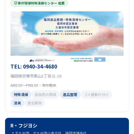
事件現場特殊清掃センター 推薦
TEL: 0940-34-4680
福岡県宗像市葉山1丁目21-18
AM8:00～PM8:00・年中無休
特殊清掃
孤独死の現場
遺品整理
ゴミ屋敷片付け
消臭
害虫駆除
R・フジヨシ
📍 北九州市、北九州市小倉北区、福岡市博多区...