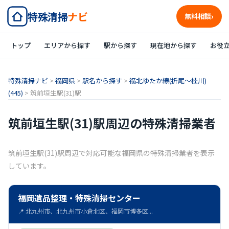
特殊清掃
ナビ
無料相談
トップ
エリアから探す
駅から探す
現在地から探す
お役
特殊清掃ナビ
>
福岡県
>
駅名から探す
>
福北ゆたか線(折尾～桂川)
(445)
>
筑前垣生駅(31)駅
筑前垣生駅(31)駅周辺の特殊清掃業者
筑前垣生駅(31)駅周辺で対応可能な福岡県の特殊清掃業者を表示
しています。
福岡遺品整理・特殊清掃センター
📍 北九州市、北九州市小倉北区、福岡市博多区...