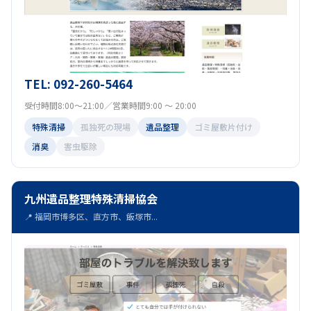
TEL: 092-260-5464
受付時間8:00～21:00／営業時間9:00 ～ 20:00
特殊清掃
孤独死の現場
遺品整理
ゴミ屋敷片付け
消臭
害虫駆除
九州遺品整理特殊清掃協会
📍 福岡市博多区、直方市、飯塚市...