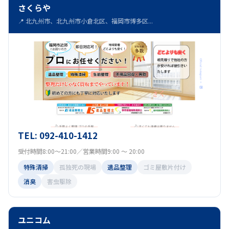
さくらや
📍 北九州市、北九州市小倉北区、福岡市博多区...
TEL: 092-410-1412
受付時間8:00～21:00／営業時間9:00 ～ 20:00
特殊清掃
孤独死の現場
遺品整理
ゴミ屋敷片付け
消臭
害虫駆除
ユニコム