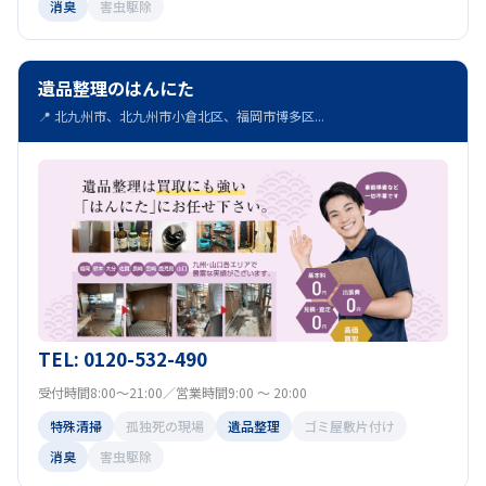
消臭
害虫駆除
遺品整理のはんにた
📍 北九州市、北九州市小倉北区、福岡市博多区...
TEL: 0120-532-490
受付時間8:00～21:00／営業時間9:00 ～ 20:00
特殊清掃
孤独死の現場
遺品整理
ゴミ屋敷片付け
消臭
害虫駆除