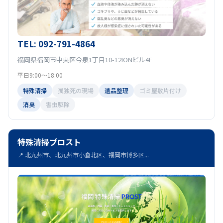
TEL: 092-791-4864
福岡県福岡市中央区今泉1丁目10-12IONビル4F
平日9:00～18:00
特殊清掃
孤独死の現場
遺品整理
ゴミ屋敷片付け
消臭
害虫駆除
特殊清掃プロスト
📍 北九州市、北九州市小倉北区、福岡市博多区...