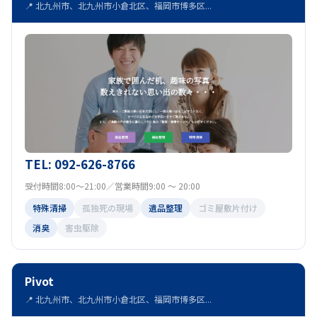
📍 北九州市、北九州市小倉北区、福岡市博多区...
TEL: 092-626-8766
受付時間8:00～21:00／営業時間9:00 ～ 20:00
特殊清掃
孤独死の現場
遺品整理
ゴミ屋敷片付け
消臭
害虫駆除
Pivot
📍 北九州市、北九州市小倉北区、福岡市博多区...