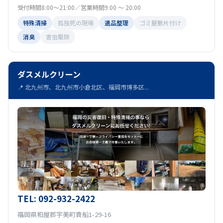
受付時間8:00～21:00／営業時間9:00 ～ 20:00
特殊清掃
孤独死の現場
遺品整理
ゴミ屋敷片付け
消臭
害虫駆除
ダスメルクリーン
📍 北九州市、北九州市小倉北区、福岡市博多区...
TEL: 092-932-2422
福岡県粕屋郡宇美町貴船1-29-16