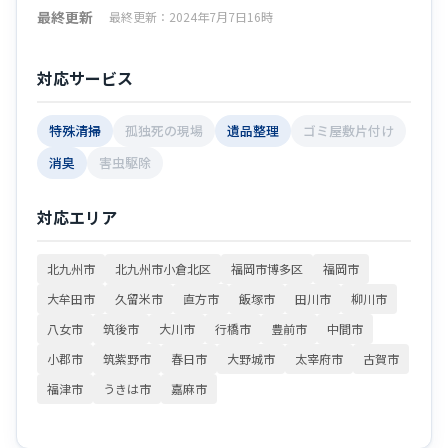
最終更新
最終更新：2024年7月7日16時
対応サービス
特殊清掃
孤独死の現場
遺品整理
ゴミ屋敷片付け
消臭
害虫駆除
対応エリア
北九州市
北九州市小倉北区
福岡市博多区
福岡市
大牟田市
久留米市
直方市
飯塚市
田川市
柳川市
八女市
筑後市
大川市
行橋市
豊前市
中間市
小郡市
筑紫野市
春日市
大野城市
太宰府市
古賀市
福津市
うきは市
嘉麻市