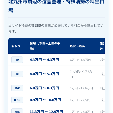
北九州市周辺の遺品整理・特殊清掃の料金相
場
当サイト掲載の福岡県の業者が公表している料金から算出してい
ます。
相場（下限〜上限の平
集計社
間取り
最安〜最高
均）
数
4.3万円 〜 4.3万円
4万円〜4.5万円
2社
1R
3.5万円〜13.2万
4.0万円 〜 5.3万円
7社
1K
円
6.8万円 〜 8.3万円
5万円〜17.6万円
8社
1DK
8.9万円 〜 10.8万円
6万円〜22万円
7社
1LDK
11.3万円 〜 12.9万円
7万円〜26.4万円
8社
2DK