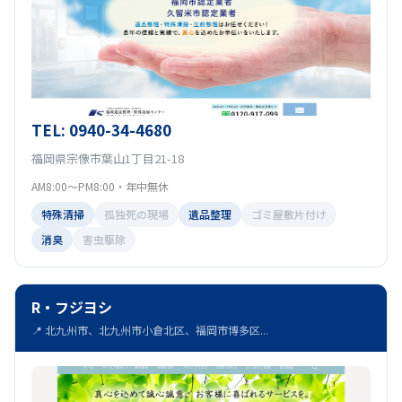
TEL: 0940-34-4680
福岡県宗像市葉山1丁目21-18
AM8:00～PM8:00・年中無休
特殊清掃
孤独死の現場
遺品整理
ゴミ屋敷片付け
消臭
害虫駆除
R・フジヨシ
📍 北九州市、北九州市小倉北区、福岡市博多区...