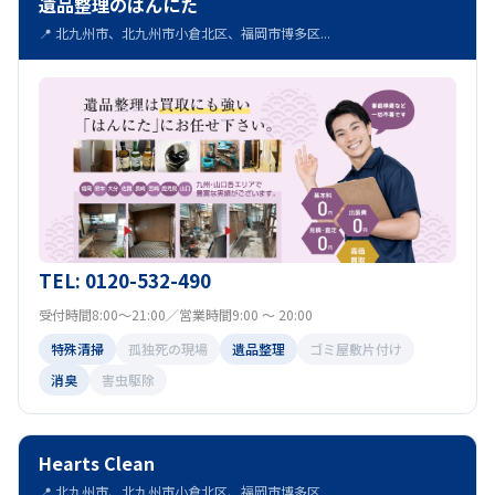
遺品整理のはんにた
📍 北九州市、北九州市小倉北区、福岡市博多区...
TEL: 0120-532-490
受付時間8:00～21:00／営業時間9:00 ～ 20:00
特殊清掃
孤独死の現場
遺品整理
ゴミ屋敷片付け
消臭
害虫駆除
Hearts Clean
📍 北九州市、北九州市小倉北区、福岡市博多区...