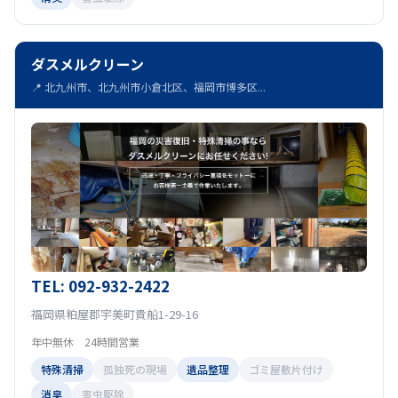
ダスメルクリーン
📍 北九州市、北九州市小倉北区、福岡市博多区...
TEL: 092-932-2422
福岡県粕屋郡宇美町貴船1-29-16
年中無休 24時間営業
特殊清掃
孤独死の現場
遺品整理
ゴミ屋敷片付け
消臭
害虫駆除