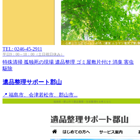
TEL: 0246-45-2911
平日9：00～18：00（土日祝日休み）
特殊清掃
孤独死の現場
遺品整理
ゴミ屋敷片付け
消臭
害虫
駆除
遺品整理サポート郡山
📍 福島市、会津若松市、郡山市...