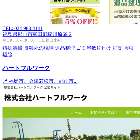
TEL: 024-983-4141
福島県郡山市富田町稲川原69-2
平日9：00～18：00（土日祝日休み）
特殊清掃
孤独死の現場
遺品整理
ゴミ屋敷片付け
消臭
害虫
駆除
ハートフルワーク
📍 福島市、会津若松市、郡山市...