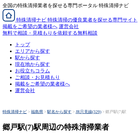
全国の特殊清掃業者を探せる専門ポータル 特殊清掃ナビ
特殊清掃
ナビ
特殊清掃の優良業者を探せる専門サイト
掲載をご希望の業者様へ
運営会社
無料で相談・見積もりを依頼する
無料相談
トップ
エリアから探す
駅から探す
現在地から探す
お役立ちコラム
ご相談・お見積もり
掲載をご希望の業者様へ
運営会社
特殊清掃ナビ
>
福島県
>
駅名から探す
>
JR只見線(329)
>
郷戸駅(7)駅
郷戸駅(7)駅周辺の特殊清掃業者