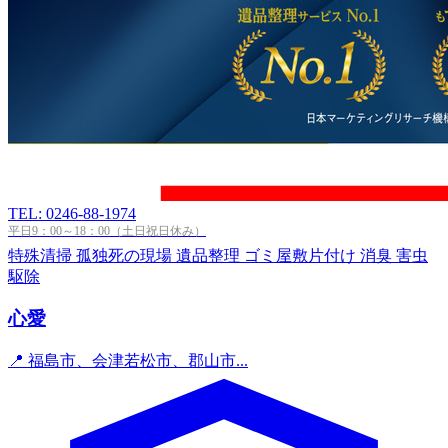
TEL: 0246-88-1974
平日9：00～18：00（土日祝日休み）
特殊清掃
孤独死の現場
遺品整理
ゴミ屋敷片付け
消臭
害虫
駆除
心愛
📍 福島市、会津若松市、郡山市...