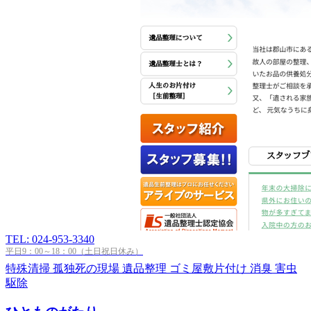
TEL: 024-953-3340
平日9：00～18：00（土日祝日休み）
特殊清掃
孤独死の現場
遺品整理
ゴミ屋敷片付け
消臭
害虫
駆除