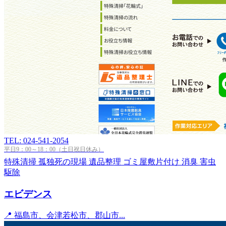
TEL: 024-541-2054
平日9：00～18：00（土日祝日休み）
特殊清掃
孤独死の現場
遺品整理
ゴミ屋敷片付け
消臭
害虫
駆除
エビデンス
📍 福島市、会津若松市、郡山市...