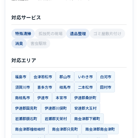
対応サービス
特殊清掃
孤独死の現場
遺品整理
ゴミ屋敷片付け
消臭
害虫駆除
対応エリア
福島市
会津若松市
郡山市
いわき市
白河市
須賀川市
喜多方市
相馬市
二本松市
田村市
南相馬市
伊達市
本宮市
伊達郡桑折町
伊達郡国見町
伊達郡川俣町
安達郡大玉村
岩瀬郡鏡石町
岩瀬郡天栄村
南会津郡下郷町
南会津郡檜枝岐村
南会津郡只見町
南会津郡南会津町