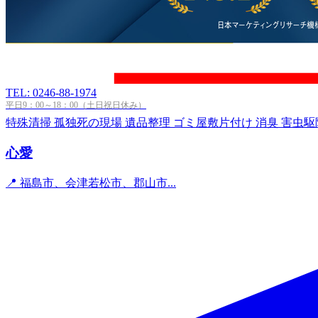
TEL: 0246-88-1974
平日9：00～18：00（土日祝日休み）
特殊清掃
孤独死の現場
遺品整理
ゴミ屋敷片付け
消臭
害虫駆
心愛
📍 福島市、会津若松市、郡山市...