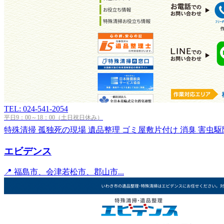
TEL: 024-541-2054
平日9：00～18：00（土日祝日休み）
特殊清掃
孤独死の現場
遺品整理
ゴミ屋敷片付け
消臭
害虫駆
エビデンス
📍 福島市、会津若松市、郡山市...