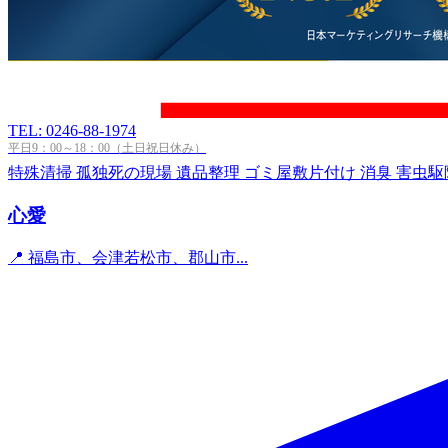
TEL: 0246-88-1974
平日9：00～18：00（土日祝日休み）
特殊清掃
孤独死の現場
遺品整理
ゴミ屋敷片付け
消臭
害虫駆
心愛
📍 福島市、会津若松市、郡山市...