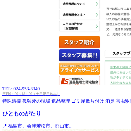
TEL: 024-953-3340
平日9：00～18：00（土日祝日休み）
特殊清掃
孤独死の現場
遺品整理
ゴミ屋敷片付け
消臭
害虫駆
ひとものがたり
📍 福島市、会津若松市、郡山市...