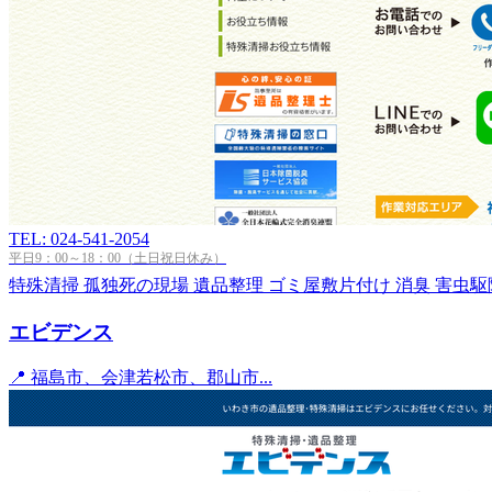
TEL: 024-541-2054
平日9：00～18：00（土日祝日休み）
特殊清掃
孤独死の現場
遺品整理
ゴミ屋敷片付け
消臭
害虫駆
エビデンス
📍 福島市、会津若松市、郡山市...