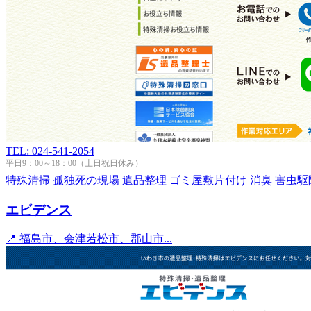
TEL: 024-541-2054
平日9：00～18：00（土日祝日休み）
特殊清掃
孤独死の現場
遺品整理
ゴミ屋敷片付け
消臭
害虫駆
エビデンス
📍 福島市、会津若松市、郡山市...