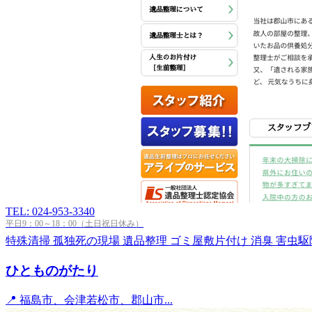
TEL: 024-953-3340
平日9：00～18：00（土日祝日休み）
特殊清掃
孤独死の現場
遺品整理
ゴミ屋敷片付け
消臭
害虫駆
ひとものがたり
📍 福島市、会津若松市、郡山市...