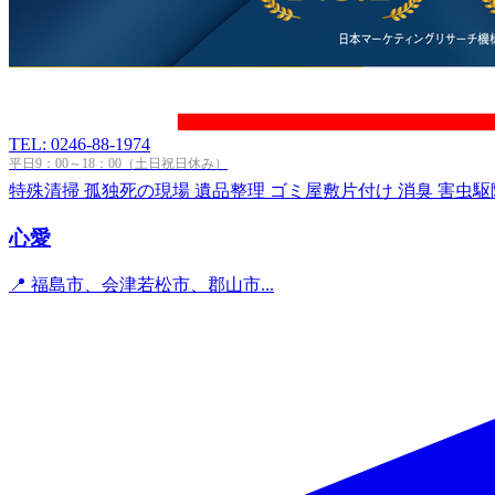
TEL: 0246-88-1974
平日9：00～18：00（土日祝日休み）
特殊清掃
孤独死の現場
遺品整理
ゴミ屋敷片付け
消臭
害虫駆
心愛
📍 福島市、会津若松市、郡山市...