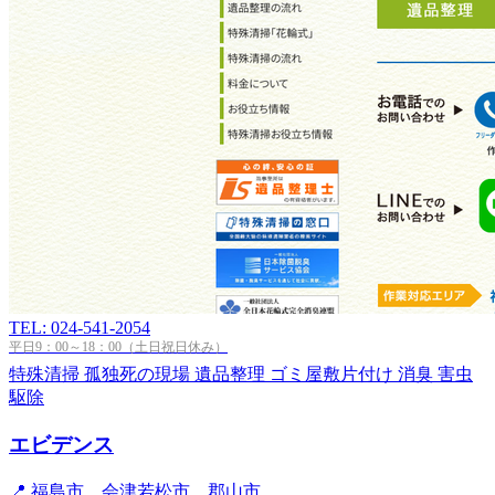
TEL: 024-541-2054
平日9：00～18：00（土日祝日休み）
特殊清掃
孤独死の現場
遺品整理
ゴミ屋敷片付け
消臭
害虫
駆除
エビデンス
📍 福島市、会津若松市、郡山市...