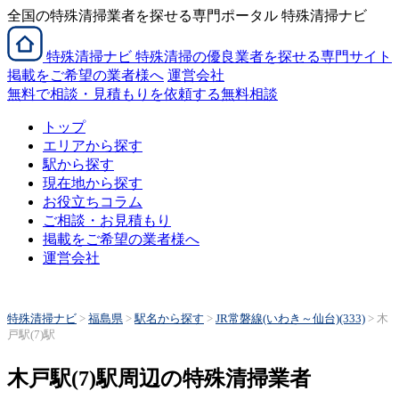
全国の特殊清掃業者を探せる専門ポータル 特殊清掃ナビ
特殊清掃
ナビ
特殊清掃の優良業者を探せる専門サイト
掲載をご希望の業者様へ
運営会社
無料で相談・見積もりを依頼する
無料相談
トップ
エリアから探す
駅から探す
現在地から探す
お役立ちコラム
ご相談・お見積もり
掲載をご希望の業者様へ
運営会社
特殊清掃ナビ
>
福島県
>
駅名から探す
>
JR常磐線(いわき～仙台)(333)
>
木
戸駅(7)駅
木戸駅(7)駅周辺の特殊清掃業者