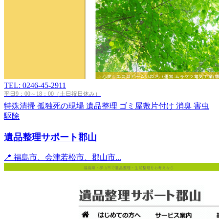
TEL: 0246-45-2911
平日9：00～18：00（土日祝日休み）
特殊清掃
孤独死の現場
遺品整理
ゴミ屋敷片付け
消臭
害虫
駆除
遺品整理サポート郡山
📍 福島市、会津若松市、郡山市...