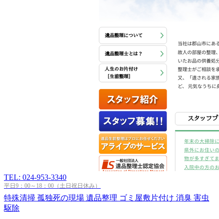
TEL: 024-953-3340
平日9：00～18：00（土日祝日休み）
特殊清掃
孤独死の現場
遺品整理
ゴミ屋敷片付け
消臭
害虫
駆除