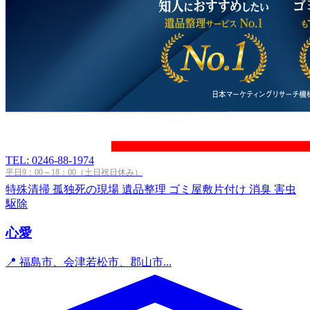
TEL: 0246-88-1974
平日9：00～18：00（土日祝日休み）
特殊清掃
孤独死の現場
遺品整理
ゴミ屋敷片付け
消臭
害虫
駆除
心愛
📍 福島市、会津若松市、郡山市...