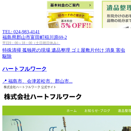
TEL: 024-983-4141
福島県郡山市富田町稲川原69-2
平日9：00～18：00（土日祝日休み）
特殊清掃
孤独死の現場
遺品整理
ゴミ屋敷片付け
消臭
害虫
駆除
ハートフルワーク
📍 福島市、会津若松市、郡山市...