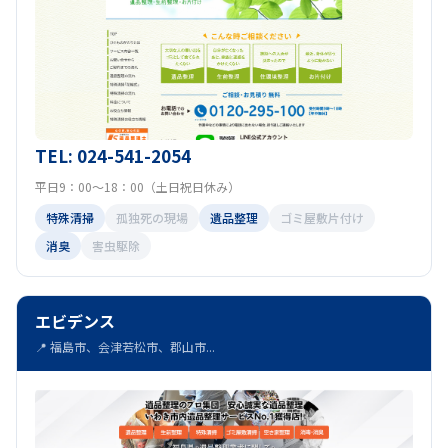
TEL: 024-541-2054
平日9：00～18：00（土日祝日休み）
特殊清掃
孤独死の現場
遺品整理
ゴミ屋敷片付け
消臭
害虫駆除
エビデンス
📍 福島市、会津若松市、郡山市...