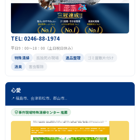
TEL: 0246-88-1974
平日9：00～18：00（土日祝日休み）
特殊清掃
孤独死の現場
遺品整理
ゴミ屋敷片付け
消臭
害虫駆除
心愛
📍 福島市、会津若松市、郡山市...
事件現場特殊清掃センター 推薦