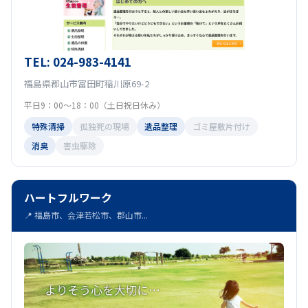
TEL: 024-983-4141
福島県郡山市富田町稲川原69-2
平日9：00～18：00（土日祝日休み）
特殊清掃
孤独死の現場
遺品整理
ゴミ屋敷片付け
消臭
害虫駆除
ハートフルワーク
📍 福島市、会津若松市、郡山市...