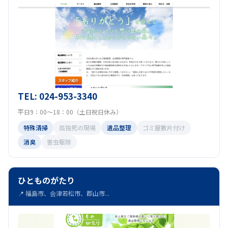
TEL: 024-953-3340
平日9：00～18：00（土日祝日休み）
特殊清掃
孤独死の現場
遺品整理
ゴミ屋敷片付け
消臭
害虫駆除
ひとものがたり
📍 福島市、会津若松市、郡山市...