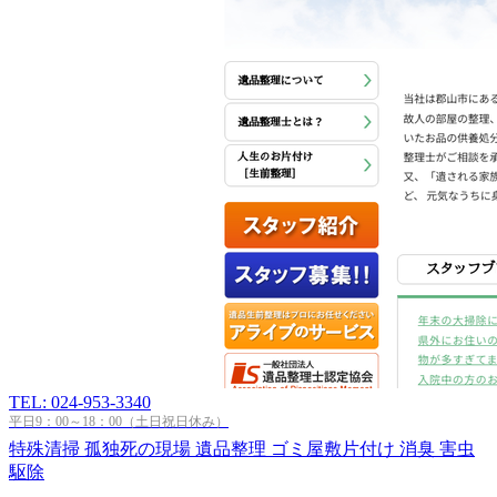
TEL: 024-953-3340
平日9：00～18：00（土日祝日休み）
特殊清掃
孤独死の現場
遺品整理
ゴミ屋敷片付け
消臭
害虫
駆除