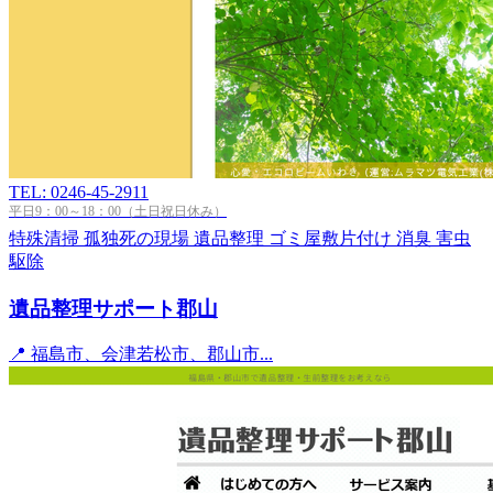
TEL: 0246-45-2911
平日9：00～18：00（土日祝日休み）
特殊清掃
孤独死の現場
遺品整理
ゴミ屋敷片付け
消臭
害虫
駆除
遺品整理サポート郡山
📍 福島市、会津若松市、郡山市...