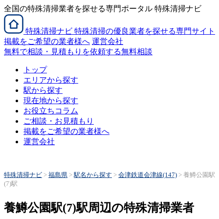
全国の特殊清掃業者を探せる専門ポータル 特殊清掃ナビ
特殊清掃
ナビ
特殊清掃の優良業者を探せる専門サイト
掲載をご希望の業者様へ
運営会社
無料で相談・見積もりを依頼する
無料相談
トップ
エリアから探す
駅から探す
現在地から探す
お役立ちコラム
ご相談・お見積もり
掲載をご希望の業者様へ
運営会社
特殊清掃ナビ
>
福島県
>
駅名から探す
>
会津鉄道会津線(147)
>
養鱒公園駅
(7)駅
養鱒公園駅(7)駅周辺の特殊清掃業者