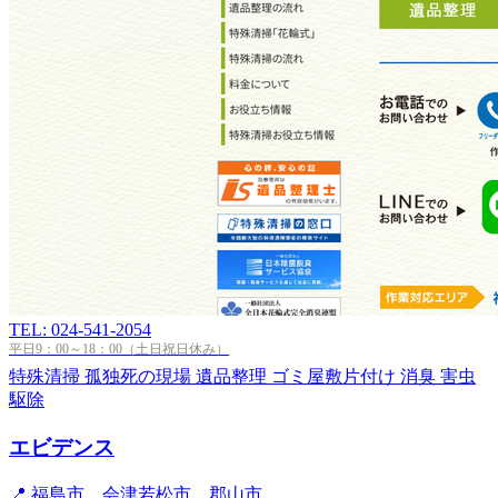
TEL: 024-541-2054
平日9：00～18：00（土日祝日休み）
特殊清掃
孤独死の現場
遺品整理
ゴミ屋敷片付け
消臭
害虫
駆除
エビデンス
📍 福島市、会津若松市、郡山市...