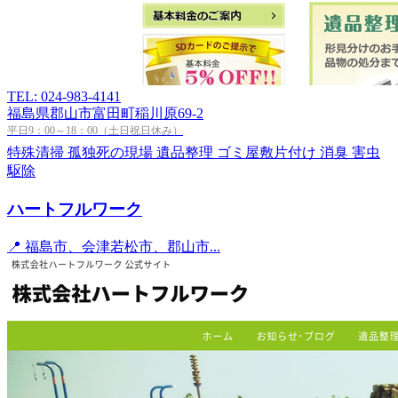
TEL: 024-983-4141
福島県郡山市富田町稲川原69-2
平日9：00～18：00（土日祝日休み）
特殊清掃
孤独死の現場
遺品整理
ゴミ屋敷片付け
消臭
害虫
駆除
ハートフルワーク
📍 福島市、会津若松市、郡山市...