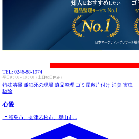
TEL: 0246-88-1974
平日9：00～18：00（土日祝日休み）
特殊清掃
孤独死の現場
遺品整理
ゴミ屋敷片付け
消臭
害虫
駆除
心愛
📍 福島市、会津若松市、郡山市...