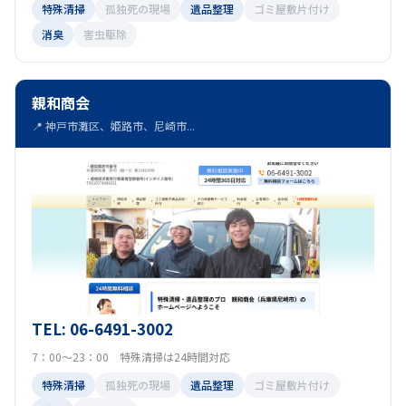
特殊清掃
孤独死の現場
遺品整理
ゴミ屋敷片付け
消臭
害虫駆除
親和商会
📍 神戸市灘区、姫路市、尼崎市...
TEL: 06-6491-3002
7：00～23：00 特殊清掃は24時間対応
特殊清掃
孤独死の現場
遺品整理
ゴミ屋敷片付け