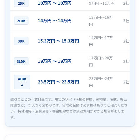
10万円 〜 10万円
9万円〜11万円
2社
2DK
12万円〜16万
14万円 〜 14万円
3社
2LDK
円
14万円〜17万
15.3万円 〜 15.3万円
2社
3DK
円
17万円〜20万
19万円 〜 19万円
3社
3LDK
円
23万円〜24万
4LDK
23.5万円 〜 23.5万円
2社
+
円
間取りごとの一式料金です。現場の状況（汚損の程度、荷物量、階数、搬出
経路など）で 大きく変わります。実際の金額は必ず見積もりでご確認くださ
い。 特殊清掃・消臭消毒・害虫駆除などは別途費用がかかる場合がありま
す。