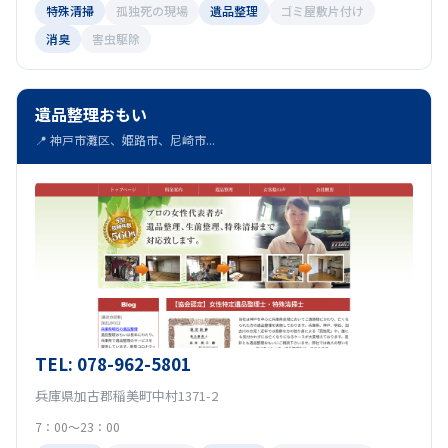
特殊清掃
孤独死の現場
遺品整理
ゴミ屋敷片付け
消臭
害虫駆除
遺品整理おもい
📍 神戸市灘区、姫路市、尼崎市...
TEL: 078-962-5801
兵庫県加古郡稲美町中村1371-2
7：00～23：00