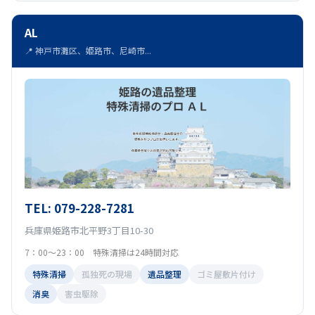
AL
📍 神戸市灘区、姫路市、尼崎市...
TEL: 079-228-7281
兵庫県姫路市北平野3丁目10-30
7：00～23：00 特殊清掃は24時間対応
特殊清掃
孤独死の現場
遺品整理
ゴミ屋敷片付け
消臭
害虫駆除