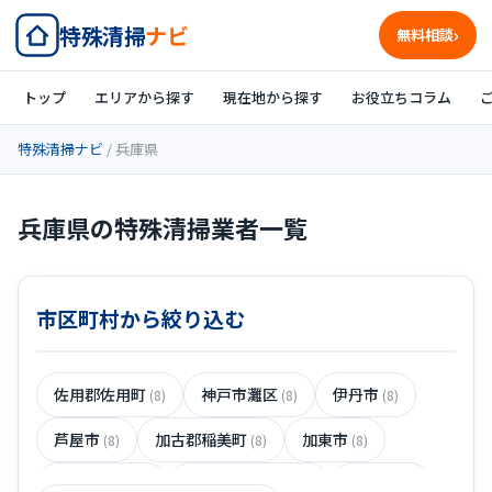
特殊清掃
ナビ
無料相談
トップ
エリアから探す
現在地から探す
お役立ちコラム
特殊清掃ナビ
/ 兵庫県
兵庫県の特殊清掃業者一覧
市区町村から絞り込む
佐用郡佐用町
神戸市灘区
伊丹市
(8)
(8)
(8)
芦屋市
加古郡稲美町
加東市
(8)
(8)
(8)
丹波篠山市
美方郡新温泉町
川西市
(8)
(8)
(8)