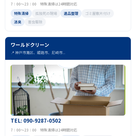
7：00～23：00 特殊清掃は24時間対応
特殊清掃
孤独死の現場
遺品整理
ゴミ屋敷片付け
消臭
害虫駆除
ワールドクリーン
📍 神戸市灘区、姫路市、尼崎市...
TEL: 090-9287-0502
7：00～23：00 特殊清掃は24時間対応