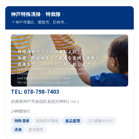
神戸特殊清掃‐特救隊‐
📍 神戸市灘区、姫路市、尼崎市...
TEL: 078-798-7403
兵庫県神戸市長田区長田天神町1-16-1
24時間受付
特殊清掃
孤独死の現場
遺品整理
ゴミ屋敷片付け
消臭
害虫駆除