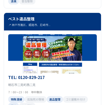
消臭
害虫駆除
ベスト遺品整理
📍 神戸市灘区、姫路市、尼崎市...
TEL: 0120-829-217
明石市二見町西二見
7：00～23：00 年中無休
特殊清掃
孤独死の現場
遺品整理
ゴミ屋敷片付け