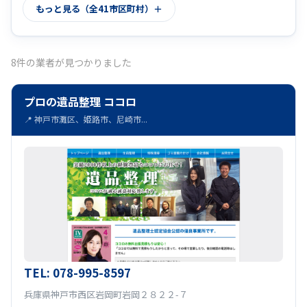
もっと見る（全41市区町村）
神崎郡神河町
淡路市
宍粟市
(8)
(8)
(8)
小野市
加西市
西宮市
たつの市
(8)
(8)
(8)
(8)
8件の業者が見つかりました
南あわじ市
丹波市
西脇市
(8)
(8)
(8)
プロの遺品整理 ココロ
洲本市
赤穂郡上郡町
三田市
(8)
(8)
(8)
📍 神戸市灘区、姫路市、尼崎市...
三木市
朝来市
高砂市
養父市
(8)
(8)
(8)
(8)
美方郡香美町
相生市
明石市
(8)
(8)
(8)
神崎郡市川町
尼崎市
多可郡多可町
(8)
(8)
(8)
宝塚市
揖保郡太子町
豊岡市
(8)
(8)
(8)
赤穂市
姫路市
加古川市
(8)
(8)
(8)
TEL: 078-995-8597
加古郡播磨町
神崎郡福崎町
(8)
(8)
兵庫県神戸市西区岩岡町岩岡２８２２-７
川辺郡猪名川町
(8)