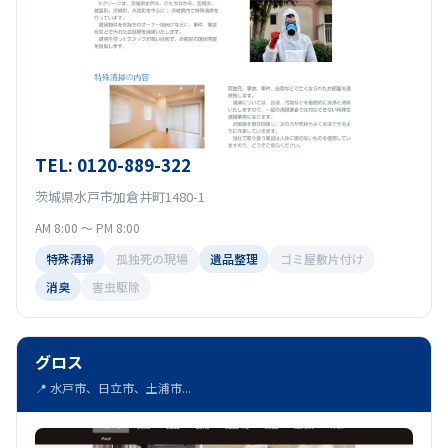
TEL: 0120-889-322
茨城県水戸市加倉井町1480-1
AM 8:00 ～ PM 8:00
特殊清掃
孤独死の現場
遺品整理
ゴミ屋敷片付け
消臭
害虫駆除
グロス
📍 水戸市、日立市、土浦市...