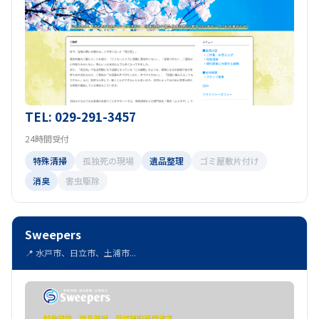
TEL: 029-291-3457
24時間受付
特殊清掃
孤独死の現場
遺品整理
ゴミ屋敷片付け
消臭
害虫駆除
Sweepers
📍 水戸市、日立市、土浦市...