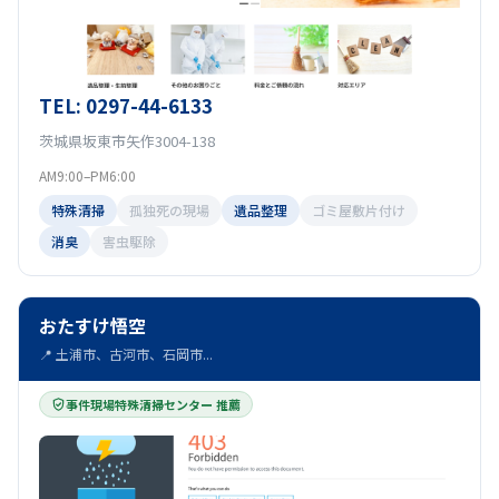
TEL: 0297-44-6133
茨城県坂東市矢作3004-138
AM9:00–PM6:00
特殊清掃
孤独死の現場
遺品整理
ゴミ屋敷片付け
消臭
害虫駆除
おたすけ悟空
📍 土浦市、古河市、石岡市...
事件現場特殊清掃センター 推薦