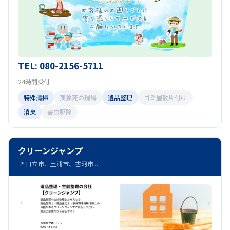
TEL: 080-2156-5711
24時間受付
特殊清掃
孤独死の現場
遺品整理
ゴミ屋敷片付け
消臭
害虫駆除
クリーンジャンプ
📍 日立市、土浦市、古河市...