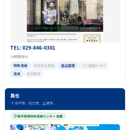
TEL: 029-846-0301
24時間受付
特殊清掃
孤独死の現場
遺品整理
ゴミ屋敷片付け
消臭
害虫駆除
萬也
📍 水戸市、日立市、土浦市...
事件現場特殊清掃センター 推薦