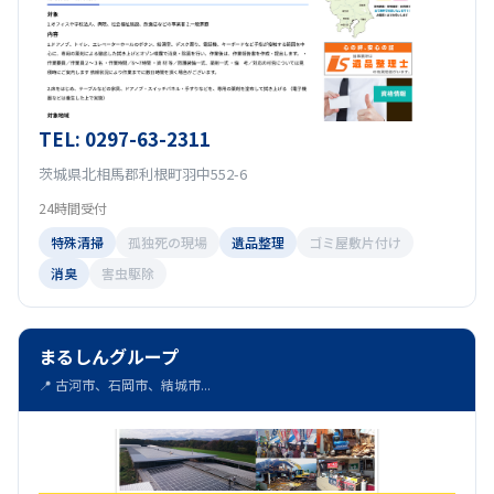
TEL: 0297-63-2311
茨城県北相馬郡利根町羽中552-6
24時間受付
特殊清掃
孤独死の現場
遺品整理
ゴミ屋敷片付け
消臭
害虫駆除
まるしんグループ
📍 古河市、石岡市、結城市...