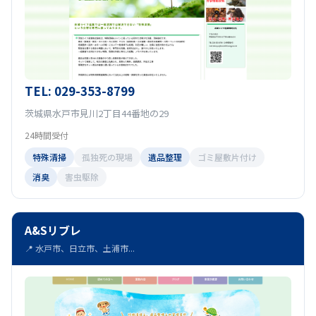
TEL: 029-353-8799
茨城県水戸市見川2丁目44番地の29
24時間受付
特殊清掃
孤独死の現場
遺品整理
ゴミ屋敷片付け
消臭
害虫駆除
A&Sリブレ
📍 水戸市、日立市、土浦市...