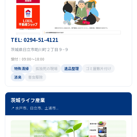
TEL: 0294-51-4121
茨城県日立市助川町２丁目９−９
受付：09:00〜18:00
特殊清掃
孤独死の現場
遺品整理
ゴミ屋敷片付け
消臭
害虫駆除
茨城ライフ産業
📍 水戸市、日立市、土浦市...