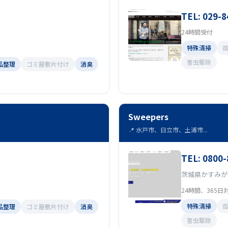
TEL: 029-8
24時間受付
特殊清掃
害虫駆除
品整理
ゴミ屋敷片付け
消臭
Sweepers
📍 水戸市、日立市、土浦市...
TEL: 0800
茨城県かすみがう
24時間、365日
特殊清掃
品整理
ゴミ屋敷片付け
消臭
害虫駆除