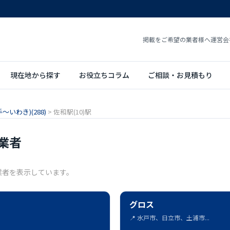
掲載をご希望の業者様へ
運営会
現在地から探す
お役立ちコラム
ご相談・お見積もり
～いわき)(288)
>
佐和駅(10)駅
業者
業者を表示しています。
グロス
📍 水戸市、日立市、土浦市...