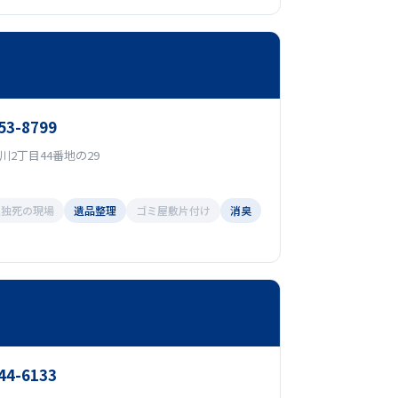
53-8799
2丁目44番地の29
孤独死の現場
遺品整理
ゴミ屋敷片付け
消臭
44-6133