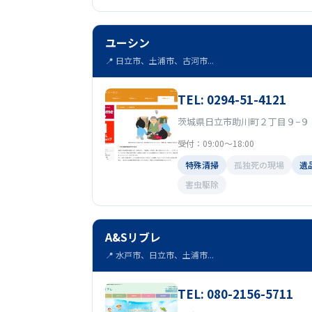
ユーシン
📍 日立市、土浦市、古河市...
TEL: 0294-51-4121
茨城県日立市助川町２丁目９−９
受付：09:00〜18:00
特殊清掃
孤独死の現場
遺
害虫駆除
A&Sリブレ
📍 水戸市、日立市、土浦市...
TEL: 080-2156-5711