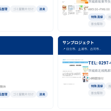
茨城県坂東市矢作3
品整理
ゴミ屋敷片付け
消臭
AM9:00–PM6:00
特殊清掃
害虫駆除
サンプロジェクト
📍 日立市、土浦市、古河市...
TEL: 0297-
茨城県北相馬郡利
24時間受付
特殊清掃
中無休
害虫駆除
品整理
ゴミ屋敷片付け
消臭