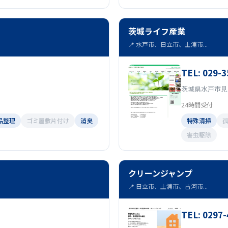
茨城ライフ産業
📍 水戸市、日立市、土浦市...
TEL: 029-3
茨城県水戸市見川
24時間受付
品整理
ゴミ屋敷片付け
消臭
特殊清掃
害虫駆除
クリーンジャンプ
📍 日立市、土浦市、古河市...
TEL: 0297-