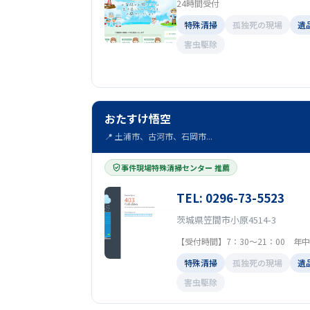
24時間受付
特殊清掃
孤独死の現場
遺
害虫駆除
おたすけ悟空
📍 土浦市、古河市、石岡市...
事件現場特殊清掃センター 推薦
TEL: 0296-73-5523
茨城県笠間市小原4514-3
【受付時間】7：30～21：00 年
特殊清掃
孤独死の現場
遺
害虫駆除