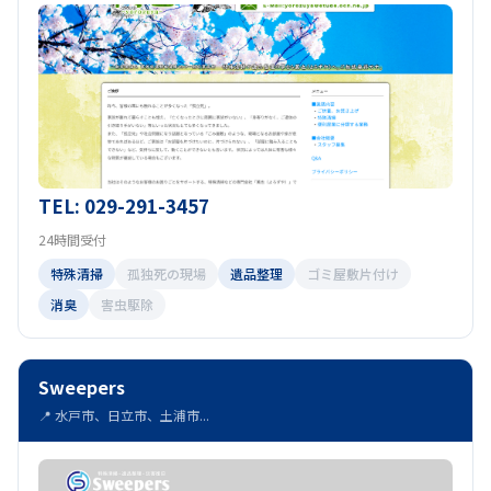
TEL: 029-291-3457
24時間受付
特殊清掃
孤独死の現場
遺品整理
ゴミ屋敷片付け
消臭
害虫駆除
Sweepers
📍 水戸市、日立市、土浦市...