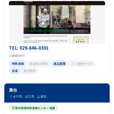
TEL: 029-846-0301
24時間受付
特殊清掃
孤独死の現場
遺品整理
ゴミ屋敷片付け
消臭
害虫駆除
萬也
📍 水戸市、日立市、土浦市...
事件現場特殊清掃センター 推薦