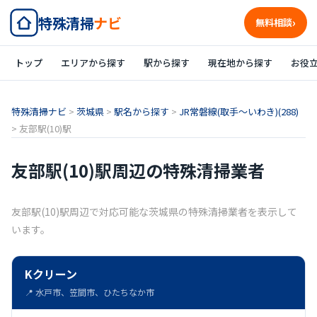
特殊清掃
ナビ
無料相談
トップ
エリアから探す
駅から探す
現在地から探す
お役
特殊清掃ナビ
>
茨城県
>
駅名から探す
>
JR常磐線(取手～いわき)(288)
>
友部駅(10)駅
友部駅(10)駅周辺の特殊清掃業者
友部駅(10)駅周辺で対応可能な茨城県の特殊清掃業者を表示して
います。
Kクリーン
📍 水戸市、笠間市、ひたちなか市