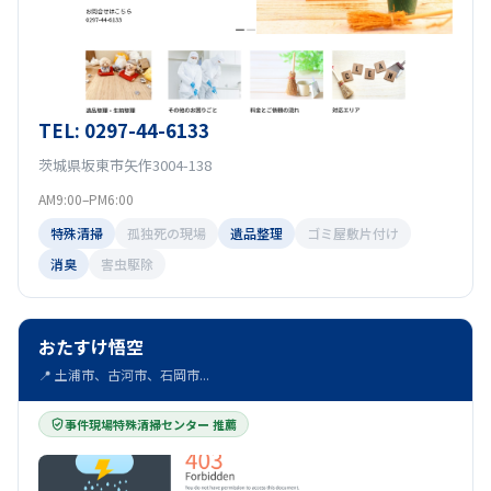
TEL: 0297-44-6133
茨城県坂東市矢作3004-138
AM9:00–PM6:00
特殊清掃
孤独死の現場
遺品整理
ゴミ屋敷片付け
消臭
害虫駆除
おたすけ悟空
📍 土浦市、古河市、石岡市...
事件現場特殊清掃センター 推薦