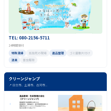
TEL: 080-2156-5711
24時間受付
特殊清掃
孤独死の現場
遺品整理
ゴミ屋敷片付け
消臭
害虫駆除
クリーンジャンプ
📍 日立市、土浦市、古河市...