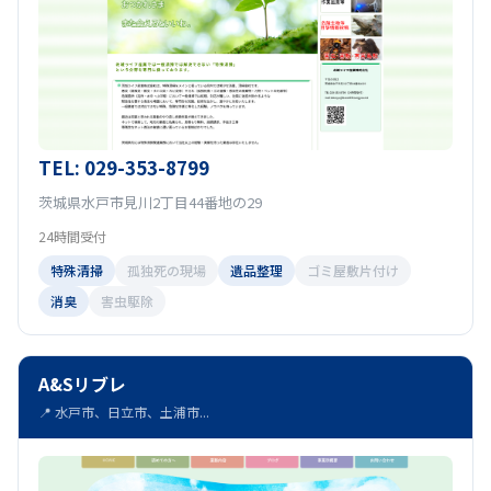
TEL: 029-353-8799
茨城県水戸市見川2丁目44番地の29
24時間受付
特殊清掃
孤独死の現場
遺品整理
ゴミ屋敷片付け
消臭
害虫駆除
A&Sリブレ
📍 水戸市、日立市、土浦市...