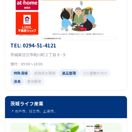
TEL: 0294-51-4121
茨城県日立市助川町２丁目９−９
受付：09:00〜18:00
特殊清掃
孤独死の現場
遺品整理
ゴミ屋敷片付け
消臭
害虫駆除
茨城ライフ産業
📍 水戸市、日立市、土浦市...