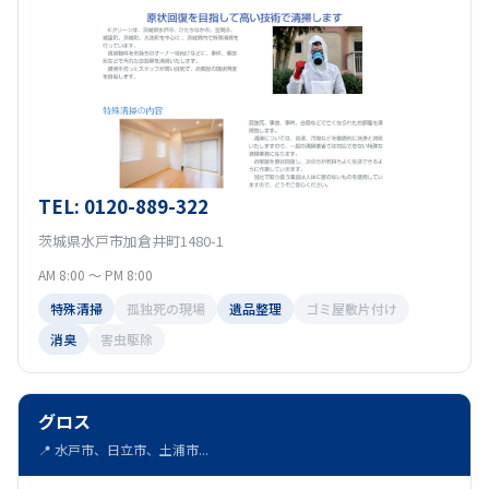
TEL: 0120-889-322
茨城県水戸市加倉井町1480-1
AM 8:00 ～ PM 8:00
特殊清掃
孤独死の現場
遺品整理
ゴミ屋敷片付け
消臭
害虫駆除
グロス
📍 水戸市、日立市、土浦市...