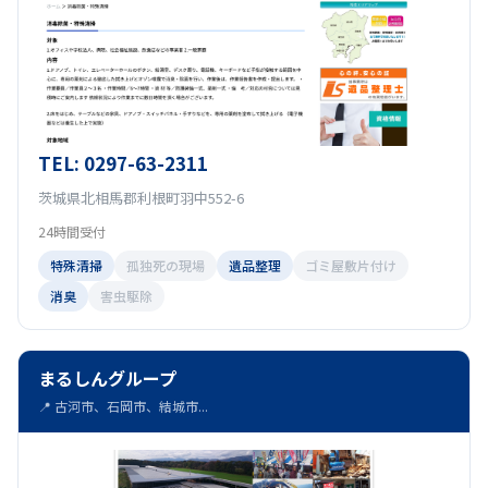
TEL: 0297-63-2311
茨城県北相馬郡利根町羽中552-6
24時間受付
特殊清掃
孤独死の現場
遺品整理
ゴミ屋敷片付け
消臭
害虫駆除
まるしんグループ
📍 古河市、石岡市、結城市...