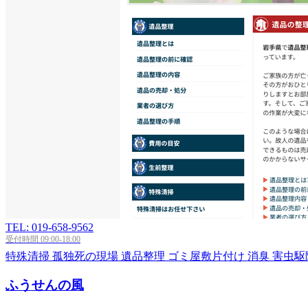
TEL: 019-658-9562
受付時間 09:00-18:00
特殊清掃
孤独死の現場
遺品整理
ゴミ屋敷片付け
消臭
害虫駆
ふうせんの風