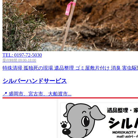
TEL: 0197-72-5030
受付時間 09:00-18:00
特殊清掃
孤独死の現場
遺品整理
ゴミ屋敷片付け
消臭
害虫駆
シルバーハンドサービス
📍 盛岡市、宮古市、大船渡市...