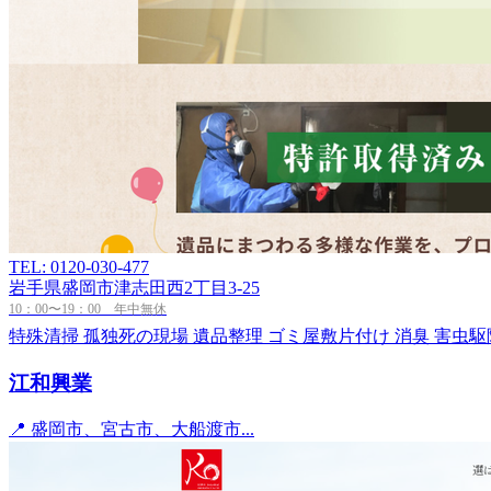
TEL: 0120-030-477
岩手県盛岡市津志田西2丁目3-25
10：00〜19：00 年中無休
特殊清掃
孤独死の現場
遺品整理
ゴミ屋敷片付け
消臭
害虫駆
江和興業
📍 盛岡市、宮古市、大船渡市...