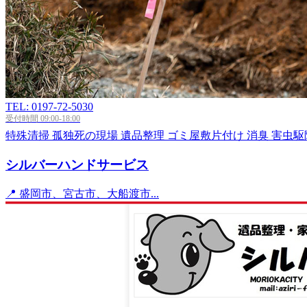
TEL: 0197-72-5030
受付時間 09:00-18:00
特殊清掃
孤独死の現場
遺品整理
ゴミ屋敷片付け
消臭
害虫駆
シルバーハンドサービス
📍 盛岡市、宮古市、大船渡市...