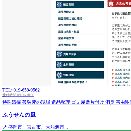
TEL: 019-658-9562
受付時間 09:00-18:00
特殊清掃
孤独死の現場
遺品整理
ゴミ屋敷片付け
消臭
害虫駆
ふうせんの風
📍 盛岡市、宮古市、大船渡市...