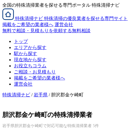
全国の特殊清掃業者を探せる専門ポータル 特殊清掃ナビ
特殊清掃
ナビ
特殊清掃の優良業者を探せる専門サイト
掲載をご希望の業者様へ
運営会社
無料で相談・見積もりを依頼する
無料相談
トップ
エリアから探す
駅から探す
現在地から探す
お役立ちコラム
ご相談・お見積もり
掲載をご希望の業者様へ
運営会社
特殊清掃ナビ
/
岩手県
/ 胆沢郡金ケ崎町
胆沢郡金ケ崎町の特殊清掃業者
岩手県胆沢郡金ケ崎町で対応可能な特殊清掃業者 5件