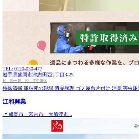
TEL: 0120-030-477
岩手県盛岡市津志田西2丁目3-25
10：00〜19：00 年中無休
特殊清掃
孤独死の現場
遺品整理
ゴミ屋敷片付け
消臭
害虫駆
江和興業
📍 盛岡市、宮古市、大船渡市...