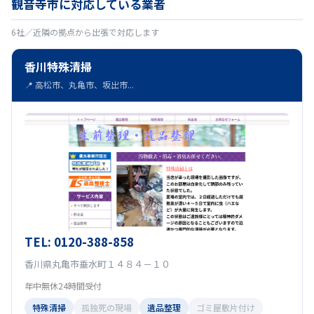
観音寺市に対応している業者
6社／近隣の拠点から出張で対応します
香川特殊清掃
📍 高松市、丸亀市、坂出市...
TEL: 0120-388-858
香川県丸亀市垂水町１４８４－１０
年中無休24時間受付
特殊清掃
孤独死の現場
遺品整理
ゴミ屋敷片付け