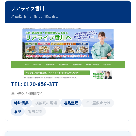
リアライフ香川
📍 高松市、丸亀市、坂出市...
TEL: 0120-858-377
年中無休24時間受付
特殊清掃
孤独死の現場
遺品整理
ゴミ屋敷片付け
消臭
害虫駆除