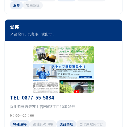
消臭
害虫駆除
愛笑
📍 高松市、丸亀市、坂出市...
TEL: 0877-55-5834
香川県善通寺市上吉田町5丁目10番23号
9：00～20：00
特殊清掃
孤独死の現場
遺品整理
ゴミ屋敷片付け