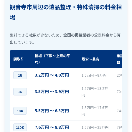
観音寺市周辺の遺品整理・特殊清掃の料金相
場
集計できる社数が少ないため、
全国の掲載業者
の公表料金から算
出しています。
相場（下限〜上限の平
集計社
間取り
最安〜最高
均）
数
3.2万円 〜 4.0万円
1.5万円〜8万円
20社
1R
1.5万円〜13.2万
3.5万円 〜 3.9万円
70社
1K
円
1.5万円〜17.6万
5.5万円 〜 6.3万円
74社
1DK
円
7.6万円 〜 8.8万円
1.5万円〜25万円
79社
1LDK