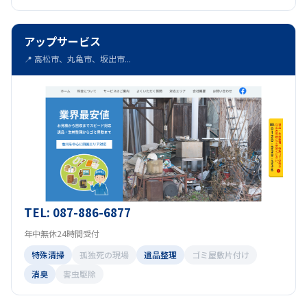
アップサービス
📍 高松市、丸亀市、坂出市...
TEL: 087-886-6877
年中無休24時間受付
特殊清掃
孤独死の現場
遺品整理
ゴミ屋敷片付け
消臭
害虫駆除