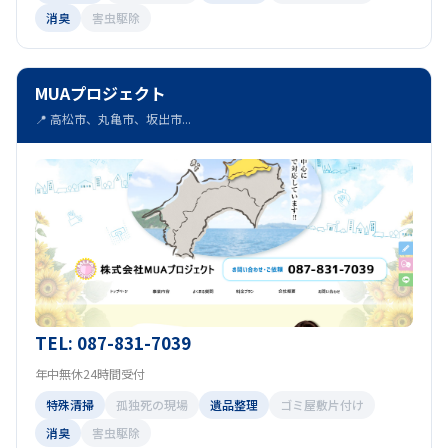
消臭
害虫駆除
MUAプロジェクト
📍 高松市、丸亀市、坂出市...
TEL: 087-831-7039
年中無休24時間受付
特殊清掃
孤独死の現場
遺品整理
ゴミ屋敷片付け
消臭
害虫駆除