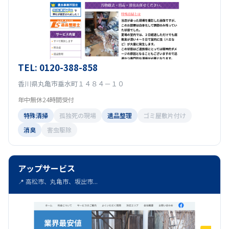
TEL: 0120-388-858
香川県丸亀市垂水町１４８４－１０
年中無休24時間受付
特殊清掃
孤独死の現場
遺品整理
ゴミ屋敷片付け
消臭
害虫駆除
アップサービス
📍 高松市、丸亀市、坂出市...