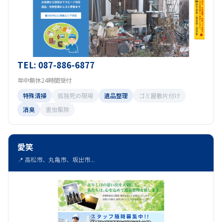
TEL: 087-886-6877
年中無休24時間受付
特殊清掃
孤独死の現場
遺品整理
ゴミ屋敷片付け
消臭
害虫駆除
愛笑
📍 高松市、丸亀市、坂出市...