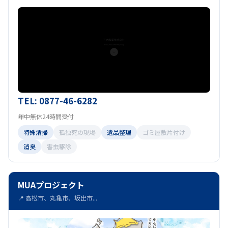
TEL: 0877-46-6282
年中無休24時間受付
特殊清掃
孤独死の現場
遺品整理
ゴミ屋敷片付け
消臭
害虫駆除
MUAプロジェクト
📍 高松市、丸亀市、坂出市...