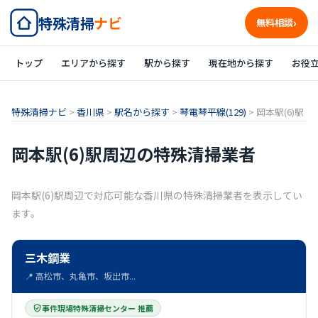
特殊清掃
ナビ
無料相談
トップ
エリアから探す
駅から探す
現在地から探す
お役
特殊清掃ナビ
>
香川県
>
駅名から探す
>
琴電琴平線(129)
>
岡本駅(6)駅
岡本駅(6)駅周辺の特殊清掃業者
岡本駅(6)駅周辺で対応可能な香川県の特殊清掃業者を表示してい
ます。
三木鋼業
📍 高松市、丸亀市、坂出市...
事件現場特殊清掃センター 推薦