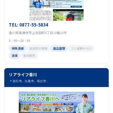
TEL: 0877-55-5834
香川県善通寺市上吉田町5丁目10番23号
9：00～20：00
特殊清掃
孤独死の現場
遺品整理
ゴミ屋敷片付け
消臭
害虫駆除
リアライフ香川
📍 高松市、丸亀市、坂出市...