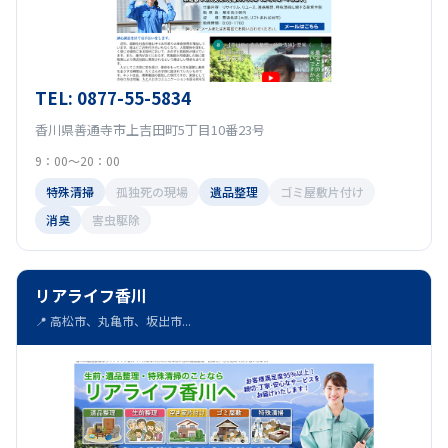
TEL: 0877-55-5834
香川県善通寺市上吉田町5丁目10番23号
9：00～20：00
特殊清掃
孤独死の現場
遺品整理
ゴミ屋敷片付け
消臭
害虫駆除
リアライフ香川
📍 高松市、丸亀市、坂出市...