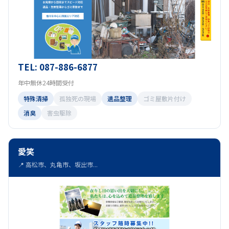
TEL: 087-886-6877
年中無休24時間受付
特殊清掃
孤独死の現場
遺品整理
ゴミ屋敷片付け
消臭
害虫駆除
愛笑
📍 高松市、丸亀市、坂出市...