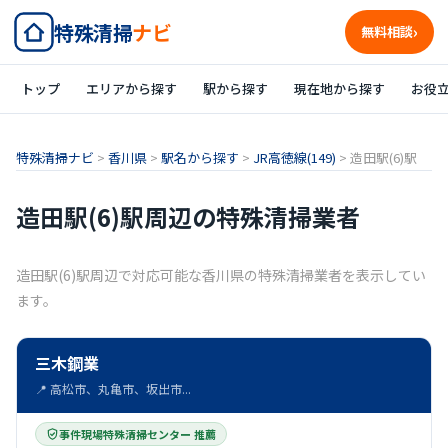
特殊清掃
ナビ
無料相談
トップ
エリアから探す
駅から探す
現在地から探す
お役
特殊清掃ナビ
>
香川県
>
駅名から探す
>
JR高徳線(149)
>
造田駅(6)駅
造田駅(6)駅周辺の特殊清掃業者
造田駅(6)駅周辺で対応可能な香川県の特殊清掃業者を表示してい
ます。
三木鋼業
📍 高松市、丸亀市、坂出市...
事件現場特殊清掃センター 推薦