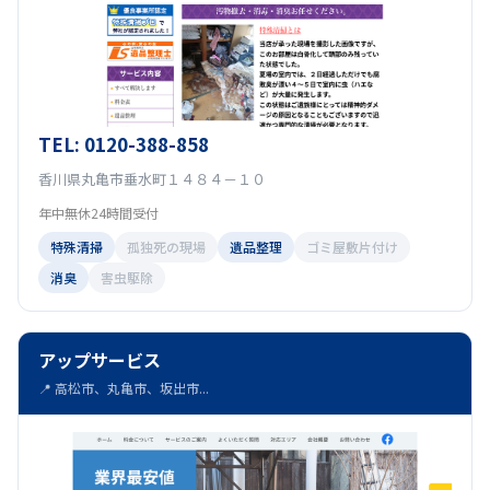
TEL: 0120-388-858
香川県丸亀市垂水町１４８４－１０
年中無休24時間受付
特殊清掃
孤独死の現場
遺品整理
ゴミ屋敷片付け
消臭
害虫駆除
アップサービス
📍 高松市、丸亀市、坂出市...