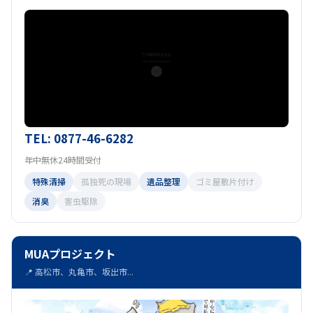
TEL: 0877-46-6282
年中無休24時間受付
特殊清掃
孤独死の現場
遺品整理
ゴミ屋敷片付け
消臭
害虫駆除
MUAプロジェクト
📍 高松市、丸亀市、坂出市...