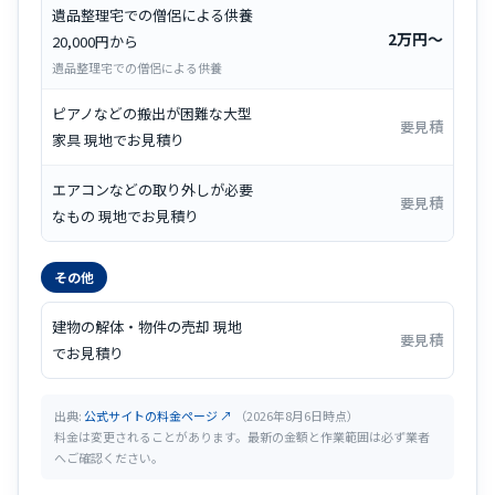
遺品整理宅での僧侶による供養
2万円〜
20,000円から
遺品整理宅での僧侶による供養
ピアノなどの搬出が困難な大型
要見積
家具 現地でお見積り
エアコンなどの取り外しが必要
要見積
なもの 現地でお見積り
その他
建物の解体・物件の売却 現地
要見積
でお見積り
出典:
公式サイトの料金ページ ↗
（2026年8月6日時点）
料金は変更されることがあります。最新の金額と作業範囲は必ず業者
へご確認ください。