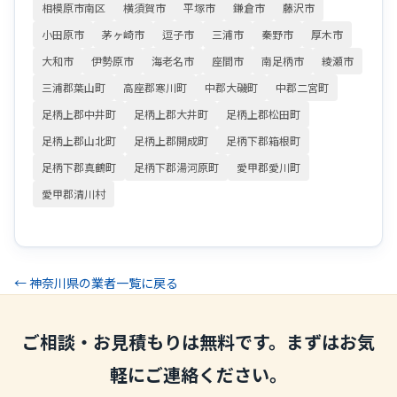
相模原市南区
横須賀市
平塚市
鎌倉市
藤沢市
小田原市
茅ヶ崎市
逗子市
三浦市
秦野市
厚木市
大和市
伊勢原市
海老名市
座間市
南足柄市
綾瀬市
三浦郡葉山町
高座郡寒川町
中郡大磯町
中郡二宮町
足柄上郡中井町
足柄上郡大井町
足柄上郡松田町
足柄上郡山北町
足柄上郡開成町
足柄下郡箱根町
足柄下郡真鶴町
足柄下郡湯河原町
愛甲郡愛川町
愛甲郡清川村
← 神奈川県の業者一覧に戻る
ご相談・お見積もりは無料です。まずはお気
軽にご連絡ください。