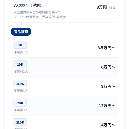
80,000円（税別）
8万円
税抜
入室困難な場合の短時間消臭プラ
ン、2～3時間程度、汚染箇所6畳程度
遺品整理
1K
3.5万円〜
作業員1人
1DK
6万円〜
作業員2人
1LDK
8万円〜
作業員3人
2DK
12万円〜
作業員3人
2LDK
14万円〜