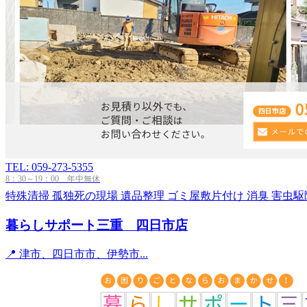
TEL: 059-273-5355
8：30～19：00 年中無休
特殊清掃
孤独死の現場
遺品整理
ゴミ屋敷片付け
消臭
害虫駆
暮らしサポート三重 四日市店
📍 津市、四日市市、伊勢市...