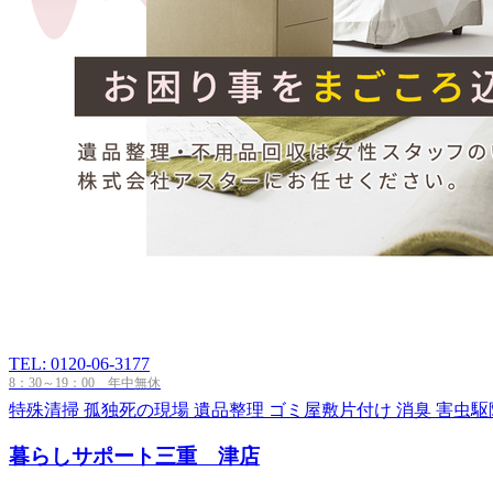
TEL: 0120-06-3177
8：30～19：00 年中無休
特殊清掃
孤独死の現場
遺品整理
ゴミ屋敷片付け
消臭
害虫駆
暮らしサポート三重 津店