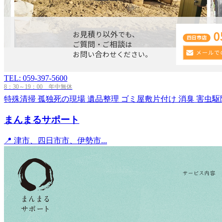
TEL: 059-397-5600
8：30～19：00 年中無休
特殊清掃
孤独死の現場
遺品整理
ゴミ屋敷片付け
消臭
害虫駆
まんまるサポート
📍 津市、四日市市、伊勢市...