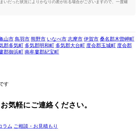
住まいだった状況によりかなりの差が出る場合がございますので、一度確
亀山市
鳥羽市
熊野市
いなべ市
志摩市
伊賀市
桑名郡木曽岬町
気郡多気町
多気郡明和町
多気郡大台町
度会郡玉城町
度会郡
婁郡御浜町
南牟婁郡紀宝町
です
はお気軽にご連絡ください。
コラム
ご相談・お見積もり