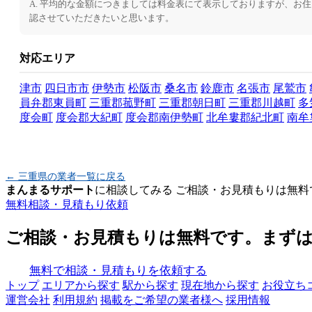
A. 平均的な金額につきましては料金表にて表示しておりますが、お
認させていただきたいと思います。
対応エリア
津市
四日市市
伊勢市
松阪市
桑名市
鈴鹿市
名張市
尾鷲市
員弁郡東員町
三重郡菰野町
三重郡朝日町
三重郡川越町
多
度会町
度会郡大紀町
度会郡南伊勢町
北牟婁郡紀北町
南牟
← 三重県の業者一覧に戻る
まんまるサポート
に相談してみる
ご相談・お見積もりは無料
無料相談・見積もり依頼
ご相談・お見積もりは無料です。まず
無料で相談・見積もりを依頼する
トップ
エリアから探す
駅から探す
現在地から探す
お役立ち
運営会社
利用規約
掲載をご希望の業者様へ
採用情報