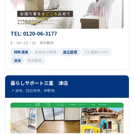
TEL: 0120-06-3177
8：30～19：00 年中無休
特殊清掃
孤独死の現場
遺品整理
ゴミ屋敷片付け
消臭
害虫駆除
暮らしサポート三重 津店
📍 津市、四日市市、伊勢市...