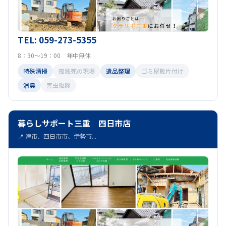
TEL: 059-273-5355
8：30～19：00 年中無休
特殊清掃
孤独死の現場
遺品整理
ゴミ屋敷片付け
消臭
害虫駆除
暮らしサポート三重 四日市店
📍 津市、四日市市、伊勢市...