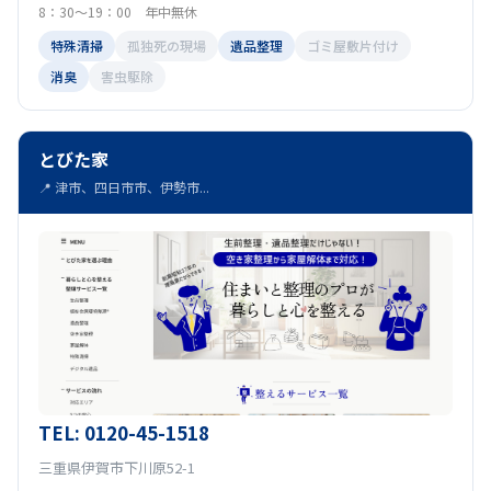
8：30～19：00 年中無休
特殊清掃
孤独死の現場
遺品整理
ゴミ屋敷片付け
消臭
害虫駆除
とびた家
📍 津市、四日市市、伊勢市...
TEL: 0120-45-1518
三重県伊賀市下川原52-1