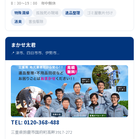
8：30～19：00 年中無休
特殊清掃
孤独死の現場
遺品整理
ゴミ屋敷片付け
消臭
害虫駆除
まかせ太君
📍 津市、四日市市、伊勢市...
TEL: 0120-368-488
三重県鈴鹿市国府町高畔3917-272