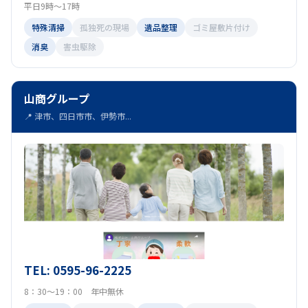
平日9時～17時
特殊清掃
孤独死の現場
遺品整理
ゴミ屋敷片付け
消臭
害虫駆除
山商グループ
📍 津市、四日市市、伊勢市...
TEL: 0595-96-2225
8：30～19：00 年中無休