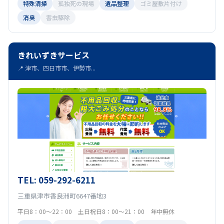
特殊清掃
孤独死の現場
遺品整理
ゴミ屋敷片付け
消臭
害虫駆除
きれいずきサービス
📍 津市、四日市市、伊勢市...
TEL: 059-292-6211
三重県津市香良洲町6647番地3
平日8：00～22：00 土日祝日8：00～21：00 年中無休