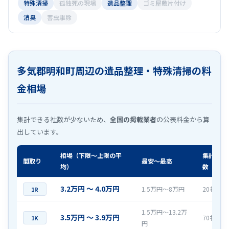
特殊清掃
孤独死の現場
遺品整理
ゴミ屋敷片付け
消臭
害虫駆除
多気郡明和町周辺の遺品整理・特殊清掃の料
金相場
集計できる社数が少ないため、
全国の掲載業者
の公表料金から算
出しています。
相場（下限〜上限の平
集計社
間取り
最安〜最高
均）
数
3.2万円 〜 4.0万円
1.5万円〜8万円
20社
1R
1.5万円〜13.2万
3.5万円 〜 3.9万円
70社
1K
円