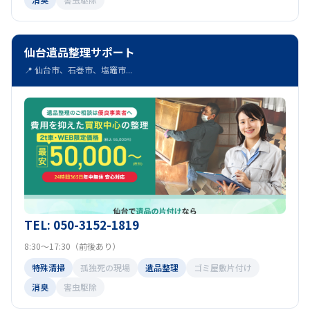
仙台遺品整理サポート
📍 仙台市、石巻市、塩竈市...
TEL: 050-3152-1819
8:30～17:30（前後あり）
特殊清掃
孤独死の現場
遺品整理
ゴミ屋敷片付け
消臭
害虫駆除