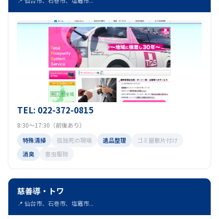
📍 仙台市、石巻市、塩竈市...
TEL: 022-372-0815
8:30～17:30（前後あり）
特殊清掃
孤独死の現場
遺品整理
ゴミ屋敷片付け
消臭
害虫駆除
慈善導・トワ
📍 仙台市、石巻市、塩竈市...