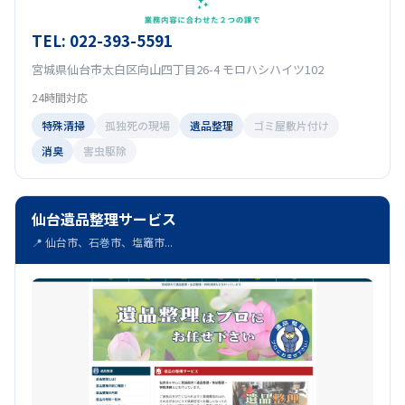
TEL: 022-393-5591
宮城県仙台市太白区向山四丁目26-4 モロハシハイツ102
24時間対応
特殊清掃
孤独死の現場
遺品整理
ゴミ屋敷片付け
消臭
害虫駆除
仙台遺品整理サービス
📍 仙台市、石巻市、塩竈市...