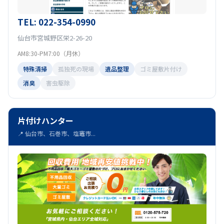
TEL: 022-354-0990
仙台市宮城野区栄2-26-20
AM8:30-PM7:00（月休）
特殊清掃
孤独死の現場
遺品整理
ゴミ屋敷片付け
消臭
害虫駆除
片付けハンター
📍 仙台市、石巻市、塩竈市...