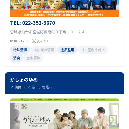
TEL: 022-352-3670
宮城県仙台市宮城野区扇町３丁目１０－２４
8:30～17:30（前後あり）
特殊清掃
孤独死の現場
遺品整理
ゴミ屋敷片付け
消臭
害虫駆除
かしょのゆめ
📍 仙台市、石巻市、塩竈市...