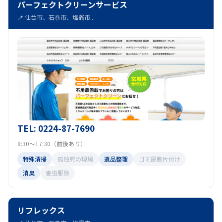
パーフェクトクリーンサービス
📍 仙台市、石巻市、塩竈市...
TEL: 0224-87-7690
8:30～17:30（前後あり）
特殊清掃
孤独死の現場
遺品整理
ゴミ屋敷片付け
消臭
害虫駆除
リフレックス