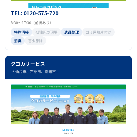
TEL: 0120-575-720
8:30～17:30（前後あり）
特殊清掃
孤独死の現場
遺品整理
ゴミ屋敷片付け
消臭
害虫駆除
クヨカサービス
📍 仙台市、石巻市、塩竈市...