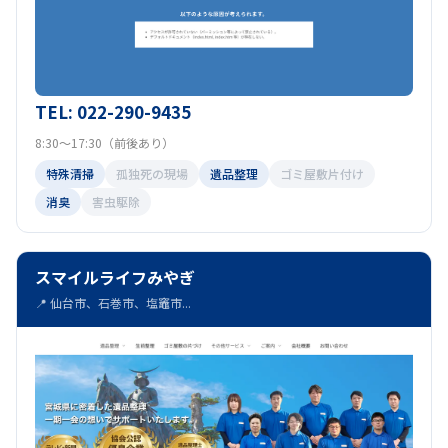
TEL: 022-290-9435
8:30～17:30（前後あり）
特殊清掃
孤独死の現場
遺品整理
ゴミ屋敷片付け
消臭
害虫駆除
スマイルライフみやぎ
📍 仙台市、石巻市、塩竈市...