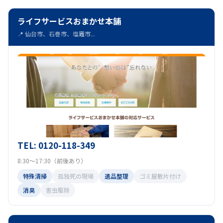
ライフサービスおまかせ本舗
📍 仙台市、石巻市、塩竈市...
TEL: 0120-118-349
8:30～17:30（前後あり）
特殊清掃
孤独死の現場
遺品整理
ゴミ屋敷片付け
消臭
害虫駆除