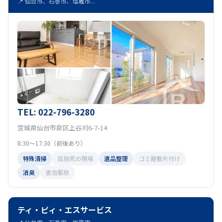
📍 仙台市、石巻市、塩竈市...
TEL: 022-796-3280
宮城県仙台市泉区上谷刈6-7-14
8:30～17:30（前後あり）
特殊清掃
孤独死の現場
遺品整理
ゴミ屋敷片付け
消臭
害虫駆除
ティ・ピィ・エスサービス