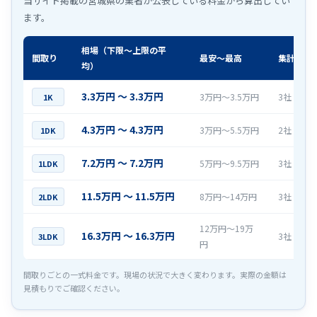
当サイト掲載の宮城県の業者が公表している料金から算出してい
ます。
相場（下限〜上限の平
間取り
最安〜最高
集計社数
均）
3.3万円 〜 3.3万円
3万円〜3.5万円
3社
1K
4.3万円 〜 4.3万円
3万円〜5.5万円
2社
1DK
7.2万円 〜 7.2万円
5万円〜9.5万円
3社
1LDK
11.5万円 〜 11.5万円
8万円〜14万円
3社
2LDK
12万円〜19万
16.3万円 〜 16.3万円
3社
3LDK
円
間取りごとの一式料金です。現場の状況で大きく変わります。実際の金額は
見積もりでご確認ください。