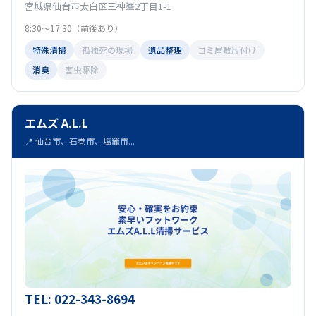
宮城県仙台市太白区三神峯2丁目1-1
8:30～17:30（前後あり）
特殊清掃
孤独死の現場
遺品整理
ゴミ屋敷片付け
消臭
害虫駆除
エムズ A.L.L
📍 仙台市、石巻市、塩竈市...
TEL: 022-343-8694