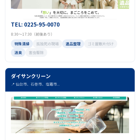
TEL: 0225-95-0070
8:30～17:30（前後あり）
特殊清掃
孤独死の現場
遺品整理
ゴミ屋敷片付け
消臭
害虫駆除
ダイサンクリーン
📍 仙台市、石巻市、塩竈市...