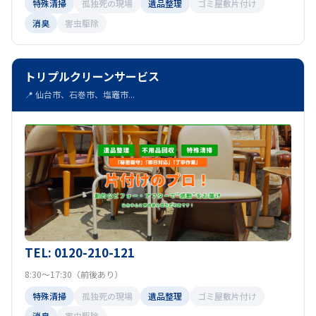
特殊清掃
孤独死の現場
遺品整理
ゴミ屋敷片付け
消臭
害虫駆除
トリプルクリーンサービス
📍 仙台市、石巻市、塩竈市...
TEL: 0120-210-121
8:30～17:30（前後あり）
特殊清掃
孤独死の現場
遺品整理
ゴミ屋敷片付け
消臭
害虫駆除