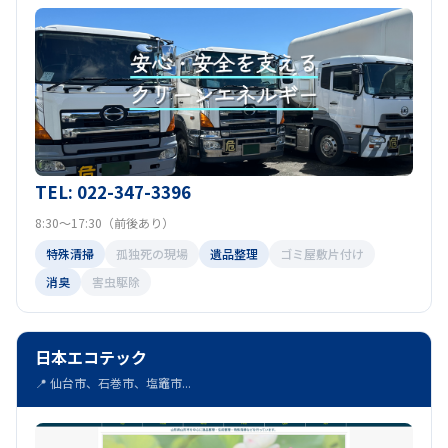
TEL: 022-347-3396
8:30～17:30（前後あり）
特殊清掃
孤独死の現場
遺品整理
ゴミ屋敷片付け
消臭
害虫駆除
日本エコテック
📍 仙台市、石巻市、塩竈市...