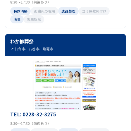
8:30～17:30（前後あり）
特殊清掃
孤独死の現場
遺品整理
ゴミ屋敷片付け
消臭
害虫駆除
わか柳葬祭
📍 仙台市、石巻市、塩竈市...
TEL: 0228-32-3275
8:30～17:30（前後あり）