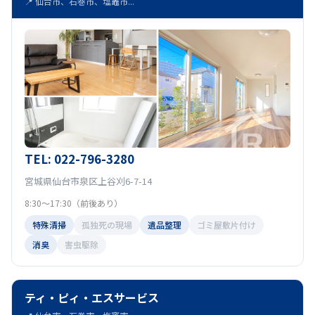
📍 仙台市、石巻市、塩竈市...
TEL: 022-796-3280
宮城県仙台市泉区上谷刈6-7-14
8:30～17:30（前後あり）
特殊清掃
孤独死の現場
遺品整理
ゴミ屋敷片付け
消臭
害虫駆除
ティ・ピィ・エスサービス