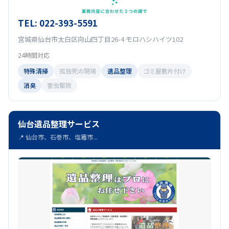
TEL: 022-393-5591
宮城県仙台市太白区向山四丁目26-4 モロハシハイツ102
24時間対応
特殊清掃
孤独死の現場
遺品整理
ゴミ屋敷片付け
消臭
害虫駆除
仙台遺品整理サービス
📍 仙台市、石巻市、塩竈市...