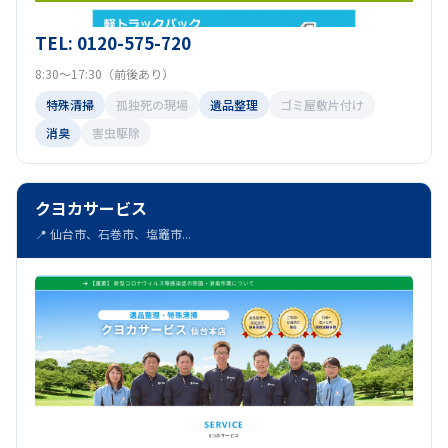
TEL: 0120-575-720
8:30～17:30（前後あり）
特殊清掃
孤独死の現場
遺品整理
ゴミ屋敷片付け
消臭
害虫駆除
クヨカサービス
📍 仙台市、石巻市、塩竈市...