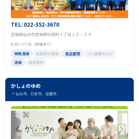
TEL: 022-352-3670
宮城県仙台市宮城野区扇町３丁目１０－２４
8:30～17:30（前後あり）
特殊清掃
孤独死の現場
遺品整理
ゴミ屋敷片付け
消臭
害虫駆除
かしょのゆめ
📍 仙台市、石巻市、塩竈市...