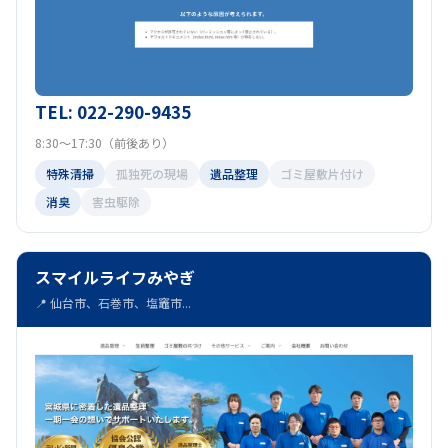
TEL: 022-290-9435
8:30～17:30（前後あり）
特殊清掃
孤独死の現場
遺品整理
ゴミ屋敷片付け
消臭
害虫駆除
スマイルライフみやぎ
📍 仙台市、石巻市、塩竈市...