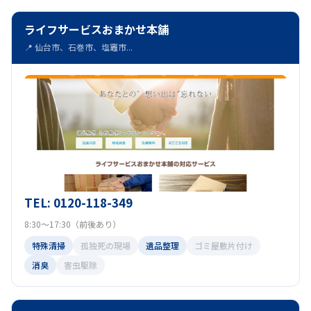
ライフサービスおまかせ本舗
📍 仙台市、石巻市、塩竈市...
TEL: 0120-118-349
8:30～17:30（前後あり）
特殊清掃
孤独死の現場
遺品整理
ゴミ屋敷片付け
消臭
害虫駆除