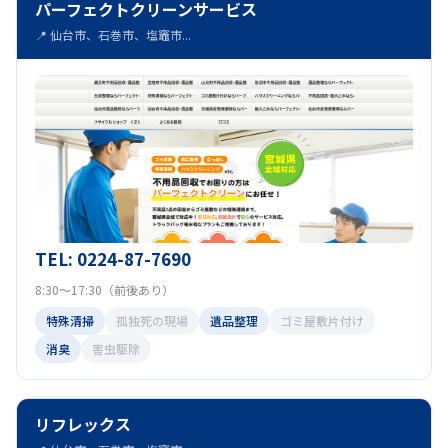
パーフェクトクリーンサービス
📍 仙台市、石巻市、塩竈市...
TEL: 0224-87-7690
8:30～17:30（前後あり）
特殊清掃
孤独死の現場
遺品整理
ゴミ屋敷片付け
消臭
害虫駆除
リフレックス