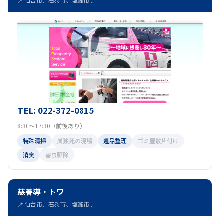
📍 仙台市、石巻市、塩竈市...
TEL: 022-372-0815
8:30～17:30（前後あり）
特殊清掃
孤独死の現場
遺品整理
ゴミ屋敷片付け
消臭
害虫駆除
慈善導・トワ
📍 仙台市、石巻市、塩竈市...