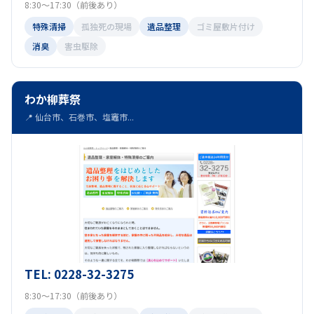
8:30～17:30（前後あり）
特殊清掃
孤独死の現場
遺品整理
ゴミ屋敷片付け
消臭
害虫駆除
わか柳葬祭
📍 仙台市、石巻市、塩竈市...
TEL: 0228-32-3275
8:30～17:30（前後あり）