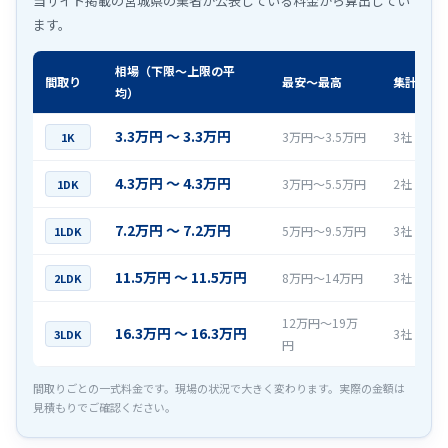
当サイト掲載の宮城県の業者が公表している料金から算出してい
ます。
相場（下限〜上限の平
間取り
最安〜最高
集計社数
均）
3.3万円 〜 3.3万円
3万円〜3.5万円
3社
1K
4.3万円 〜 4.3万円
3万円〜5.5万円
2社
1DK
7.2万円 〜 7.2万円
5万円〜9.5万円
3社
1LDK
11.5万円 〜 11.5万円
8万円〜14万円
3社
2LDK
12万円〜19万
16.3万円 〜 16.3万円
3社
3LDK
円
間取りごとの一式料金です。現場の状況で大きく変わります。実際の金額は
見積もりでご確認ください。