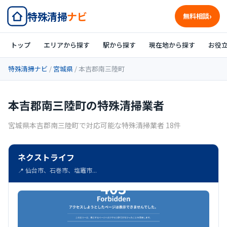
特殊清掃
ナビ
無料相談
トップ
エリアから探す
駅から探す
現在地から探す
お役
特殊清掃ナビ
/
宮城県
/ 本吉郡南三陸町
本吉郡南三陸町の特殊清掃業者
宮城県本吉郡南三陸町で対応可能な特殊清掃業者 18件
ネクストライフ
📍 仙台市、石巻市、塩竈市...