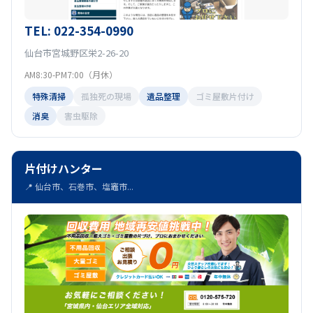
TEL: 022-354-0990
仙台市宮城野区栄2-26-20
AM8:30-PM7:00（月休）
特殊清掃
孤独死の現場
遺品整理
ゴミ屋敷片付け
消臭
害虫駆除
片付けハンター
📍 仙台市、石巻市、塩竈市...