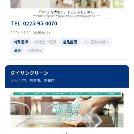
TEL: 0225-95-0070
8:30～17:30（前後あり）
特殊清掃
孤独死の現場
遺品整理
ゴミ屋敷片付け
消臭
害虫駆除
ダイサンクリーン
📍 仙台市、石巻市、塩竈市...