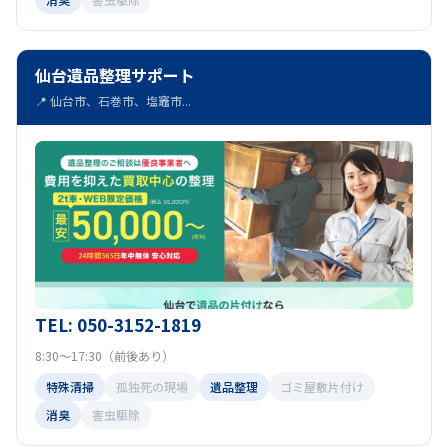
仙台遺品整理サポート
📍 仙台市、石巻市、塩竈市...
TEL: 050-3152-1819
8:30～17:30（前後あり）
特殊清掃
孤独死の現場
遺品整理
ゴミ屋敷片付け
消臭
害虫駆除