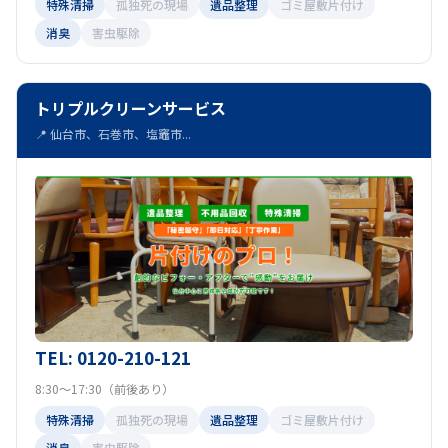
特殊清掃
孤独死の現場
遺品整理
ゴミ屋敷片付け
消臭
害虫駆除
トリプルクリーンサービス
📍 仙台市、石巻市、塩竈市...
TEL: 0120-210-121
8:30～17:30（前後あり）
特殊清掃
孤独死の現場
遺品整理
ゴミ屋敷片付け
消臭
害虫駆除