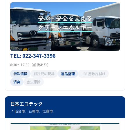
TEL: 022-347-3396
8:30～17:30（前後あり）
特殊清掃
孤独死の現場
遺品整理
ゴミ屋敷片付け
消臭
害虫駆除
日本エコテック
📍 仙台市、石巻市、塩竈市...