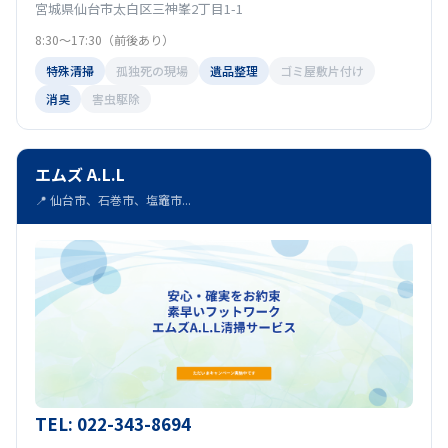
宮城県仙台市太白区三神峯2丁目1-1
8:30～17:30（前後あり）
特殊清掃
孤独死の現場
遺品整理
ゴミ屋敷片付け
消臭
害虫駆除
エムズ A.L.L
📍 仙台市、石巻市、塩竈市...
TEL: 022-343-8694