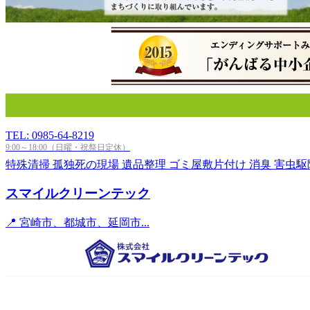
TEL: 0985-64-8219
9:00～18:00（日曜・祝祭日定休）
特殊清掃
孤独死の現場
遺品整理
ゴミ屋敷片付け
消臭
害虫駆
スマイルクリーンテック
📍 宮崎市、都城市、延岡市...