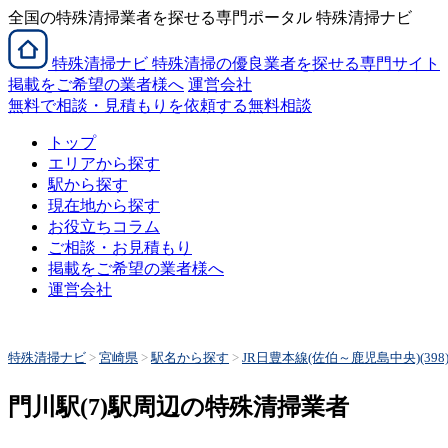
全国の特殊清掃業者を探せる専門ポータル 特殊清掃ナビ
特殊清掃
ナビ
特殊清掃の優良業者を探せる専門サイト
掲載をご希望の業者様へ
運営会社
無料で相談・見積もりを依頼する
無料相談
トップ
エリアから探す
駅から探す
現在地から探す
お役立ちコラム
ご相談・お見積もり
掲載をご希望の業者様へ
運営会社
特殊清掃ナビ
>
宮崎県
>
駅名から探す
>
JR日豊本線(佐伯～鹿児島中央)(398
門川駅(7)駅周辺の特殊清掃業者