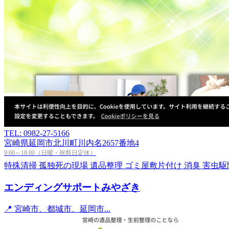
TEL: 0982-27-5166
宮崎県延岡市北川町川内名2657番地4
9:00～18:00（日曜・祝祭日定休）
特殊清掃
孤独死の現場
遺品整理
ゴミ屋敷片付け
消臭
害虫駆
エンディングサポートみやざき
📍 宮崎市、都城市、延岡市...