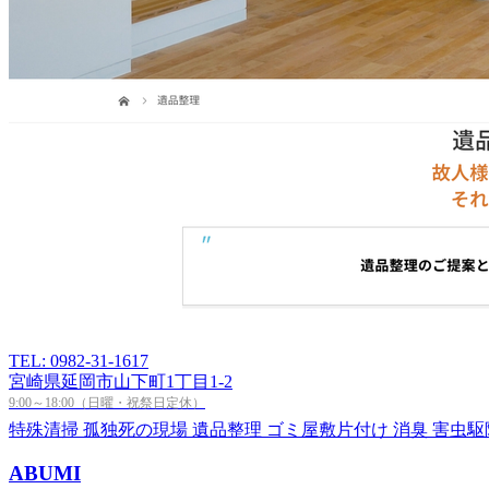
TEL: 0982-31-1617
宮崎県延岡市山下町1丁目1-2
9:00～18:00（日曜・祝祭日定休）
特殊清掃
孤独死の現場
遺品整理
ゴミ屋敷片付け
消臭
害虫駆
ABUMI