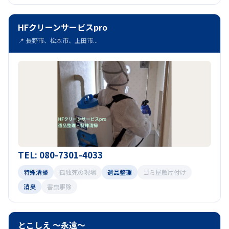
HFクリーンサービスpro
📍 長野市、松本市、上田市...
TEL: 080-7301-4033
特殊清掃
孤独死の現場
遺品整理
ゴミ屋敷片付け
消臭
害虫駆除
とこしえ ～永遠～