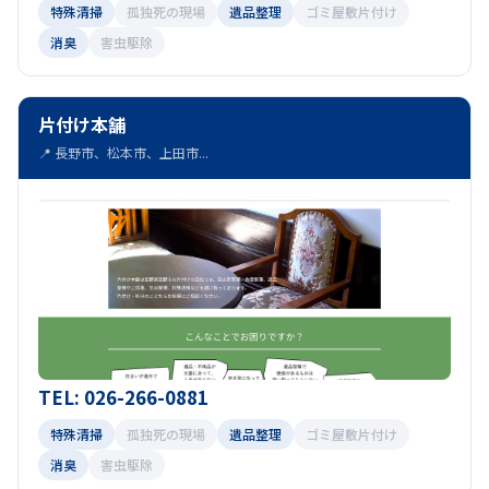
特殊清掃
孤独死の現場
遺品整理
ゴミ屋敷片付け
消臭
害虫駆除
片付け本舗
📍 長野市、松本市、上田市...
TEL: 026-266-0881
特殊清掃
孤独死の現場
遺品整理
ゴミ屋敷片付け
消臭
害虫駆除