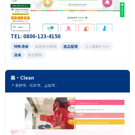
TEL: 0800-123-4150
特殊清掃
孤独死の現場
遺品整理
ゴミ屋敷片付け
消臭
害虫駆除
美・Clean
📍 長野市、松本市、上田市...