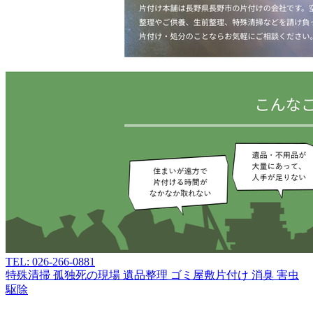
TEL: 026-266-0881
特殊清掃
孤独死の現場
遺品整理
ゴミ屋敷片付け
消臭
害虫
駆除