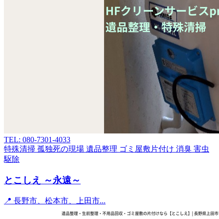
TEL: 080-7301-4033
特殊清掃
孤独死の現場
遺品整理
ゴミ屋敷片付け
消臭
害虫
駆除
とこしえ ～永遠～
📍 長野市、松本市、上田市...