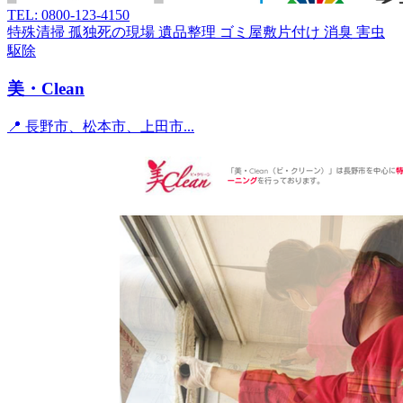
TEL: 0800-123-4150
特殊清掃
孤独死の現場
遺品整理
ゴミ屋敷片付け
消臭
害虫
駆除
美・Clean
📍 長野市、松本市、上田市...