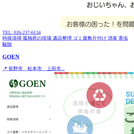
TEL: 026-237-6134
特殊清掃
孤独死の現場
遺品整理
ゴミ屋敷片付け
消臭
害虫
駆除
GOEN
📍 長野市、松本市、上田市...