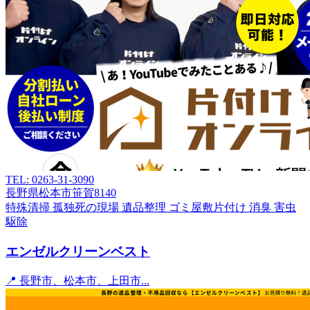
TEL: 0263-31-3090
長野県松本市笹賀8140
特殊清掃
孤独死の現場
遺品整理
ゴミ屋敷片付け
消臭
害虫
駆除
エンゼルクリーンベスト
📍 長野市、松本市、上田市...