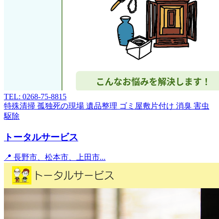
TEL: 0268-75-8815
特殊清掃
孤独死の現場
遺品整理
ゴミ屋敷片付け
消臭
害虫
駆除
トータルサービス
📍 長野市、松本市、上田市...