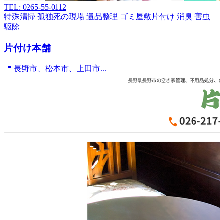
TEL: 0265-55-0112
特殊清掃
孤独死の現場
遺品整理
ゴミ屋敷片付け
消臭
害虫
駆除
片付け本舗
📍 長野市、松本市、上田市...