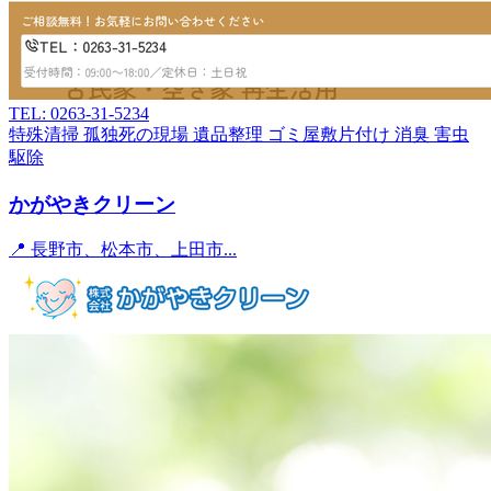
TEL: 0263-31-5234
特殊清掃
孤独死の現場
遺品整理
ゴミ屋敷片付け
消臭
害虫
駆除
かがやきクリーン
📍 長野市、松本市、上田市...