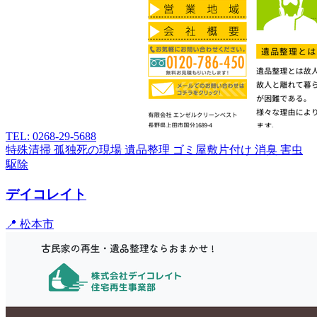
TEL: 0268-29-5688
特殊清掃
孤独死の現場
遺品整理
ゴミ屋敷片付け
消臭
害虫
駆除
デイコレイト
📍 松本市