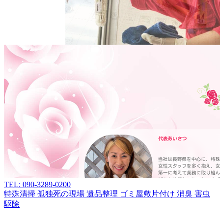
TEL: 090-3289-0200
特殊清掃
孤独死の現場
遺品整理
ゴミ屋敷片付け
消臭
害虫
駆除