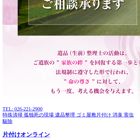
TEL: 026-221-2900
特殊清掃
孤独死の現場
遺品整理
ゴミ屋敷片付け
消臭
害虫
駆除
片付けオンライン