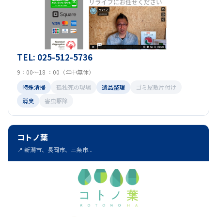
TEL: 025-512-5736
9：00～18 ：00（年中無休）
特殊清掃
孤独死の現場
遺品整理
ゴミ屋敷片付け
消臭
害虫駆除
コトノ葉
📍 新潟市、長岡市、三条市...