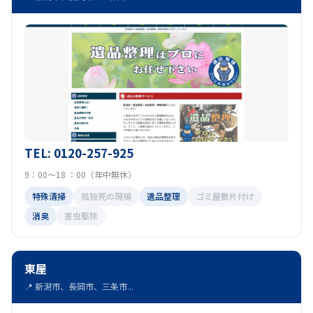
TEL: 0120-257-925
9：00～18 ：00（年中無休）
特殊清掃
孤独死の現場
遺品整理
ゴミ屋敷片付け
消臭
害虫駆除
東屋
📍 新潟市、長岡市、三条市...