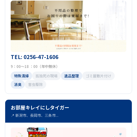
TEL: 0256-47-1606
9：00～18 ：00（年中無休）
特殊清掃
孤独死の現場
遺品整理
ゴミ屋敷片付け
消臭
害虫駆除
お部屋キレイにしタイガー
📍 新潟市、長岡市、三条市...