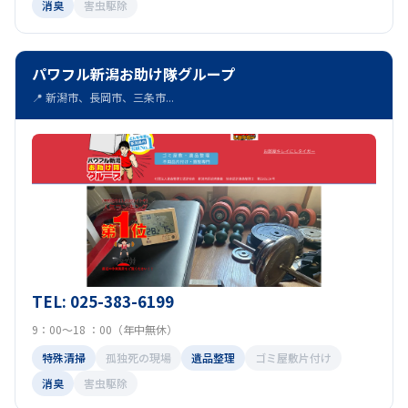
消臭
害虫駆除
パワフル新潟お助け隊グループ
📍 新潟市、長岡市、三条市...
TEL: 025-383-6199
9：00～18 ：00（年中無休）
特殊清掃
孤独死の現場
遺品整理
ゴミ屋敷片付け
消臭
害虫駆除