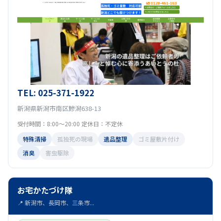
TEL: 025-371-1922
新潟県新潟市南区鰺潟638-13
受付時間：8:00～20:00 定休日：不定休
特殊清掃
孤独死の現場
遺品整理
ゴミ屋敷片付け
消臭
害虫駆除
お宅かたづけ隊
📍 新潟市、長岡市、三条市...