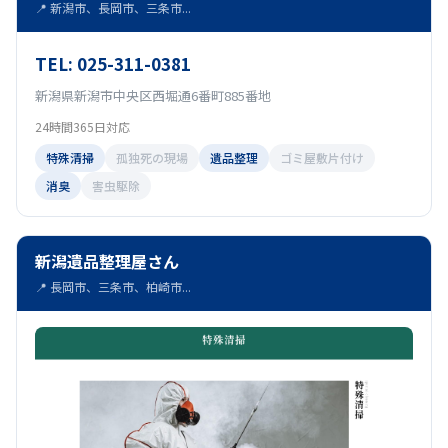
📍 新潟市、長岡市、三条市...
TEL: 025-311-0381
新潟県新潟市中央区西堀通6番町885番地
24時間365日対応
特殊清掃
孤独死の現場
遺品整理
ゴミ屋敷片付け
消臭
害虫駆除
新潟遺品整理屋さん
📍 長岡市、三条市、柏崎市...