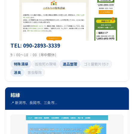
TEL: 090-2893-3339
9：00～18 ：00（年中無休）
特殊清掃
孤独死の現場
遺品整理
ゴミ屋敷片付け
消臭
害虫駆除
結縁
📍 新潟市、長岡市、三条市...