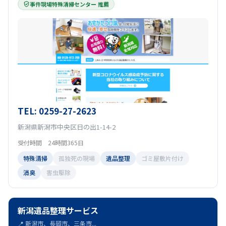
事件現場特殊清掃センター 推薦
TEL: 0259-27-2623
新潟県新潟市中央区日の出1-14-2
受付時間 24時間365日
特殊清掃
孤独死の現場
遺品整理
ゴミ屋敷片付け
消臭
害虫駆除
新潟遺品整理サービス
📍 新潟市、長岡市、三条市...