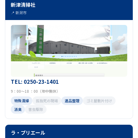
新津清掃社
📍 新潟市
TEL: 0250-23-1401
9：00～18 ：00（年中無休）
特殊清掃
孤独死の現場
遺品整理
ゴミ屋敷片付け
消臭
害虫駆除
ラ・プリエール