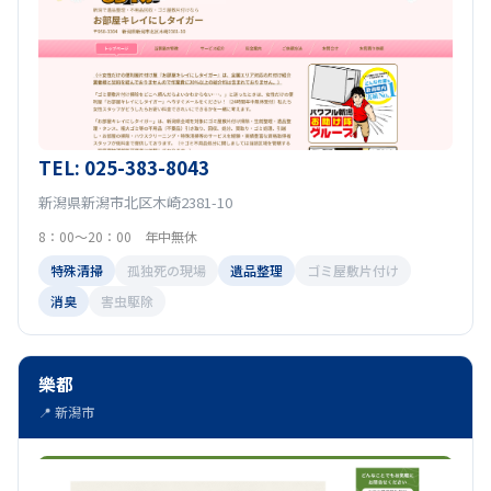
TEL: 025-383-8043
新潟県新潟市北区木崎2381-10
8：00～20：00 年中無休
特殊清掃
孤独死の現場
遺品整理
ゴミ屋敷片付け
消臭
害虫駆除
樂都
📍 新潟市