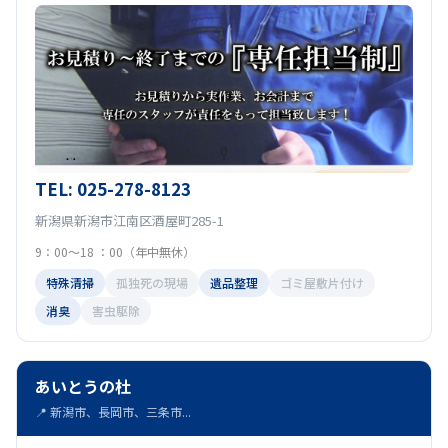
TEL: 025-278-8123
新潟県新潟市江南区酒屋町285-1
9：00～18 ：00（年中無休）
特殊清掃
孤独死の現場
遺品整理
ゴミ屋敷片付け
消臭
害虫駆除
あいとうの杜
📍 新潟市、長岡市、三条市...