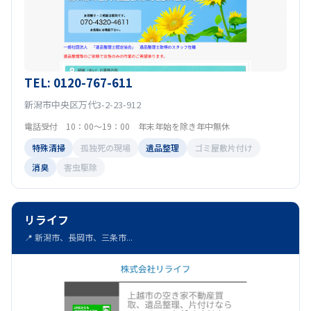
TEL: 0120-767-611
新潟市中央区万代3-2-23-912
電話受付 10：00～19：00 年末年始を除き年中無休
特殊清掃
孤独死の現場
遺品整理
ゴミ屋敷片付け
消臭
害虫駆除
リライフ
📍 新潟市、長岡市、三条市...