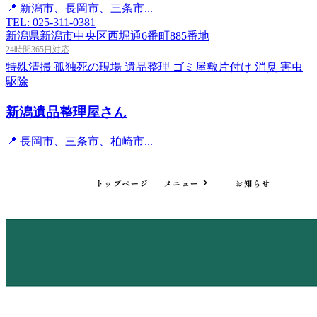
📍 新潟市、長岡市、三条市...
TEL: 025-311-0381
新潟県新潟市中央区西堀通6番町885番地
24時間365日対応
特殊清掃
孤独死の現場
遺品整理
ゴミ屋敷片付け
消臭
害虫
駆除
新潟遺品整理屋さん
📍 長岡市、三条市、柏崎市...