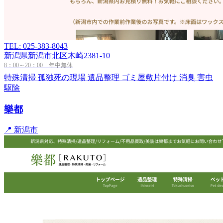
TEL: 025-383-8043
新潟県新潟市北区木崎2381-10
8：00～20：00 年中無休
特殊清掃
孤独死の現場
遺品整理
ゴミ屋敷片付け
消臭
害虫
駆除
樂都
📍 新潟市