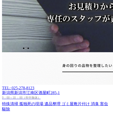
TEL: 025-278-8123
新潟県新潟市江南区酒屋町285-1
9：00～18 ：00（年中無休）
特殊清掃
孤独死の現場
遺品整理
ゴミ屋敷片付け
消臭
害虫
駆除