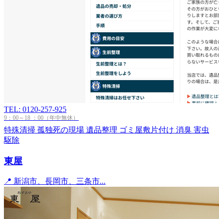
TEL: 0120-257-925
9：00～18 ：00（年中無休）
特殊清掃
孤独死の現場
遺品整理
ゴミ屋敷片付け
消臭
害虫
駆除
東屋
📍 新潟市、長岡市、三条市...