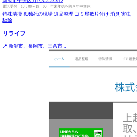
新潟市中央区万代3-2-23-912
電話受付 10：00～19：00 年末年始を除き年中無休
特殊清掃
孤独死の現場
遺品整理
ゴミ屋敷片付け
消臭
害虫
駆除
リライフ
📍 新潟市、長岡市、三条市...