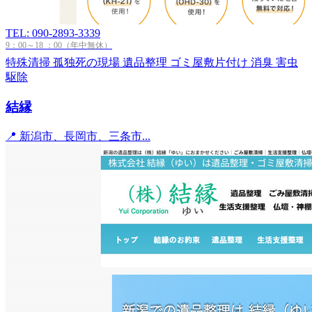
TEL: 090-2893-3339
9：00～18 ：00（年中無休）
特殊清掃
孤独死の現場
遺品整理
ゴミ屋敷片付け
消臭
害虫
駆除
結縁
📍 新潟市、長岡市、三条市...