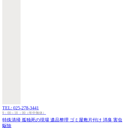
TEL: 025-278-3441
9：00～18 ：00（年中無休）
特殊清掃
孤独死の現場
遺品整理
ゴミ屋敷片付け
消臭
害虫
駆除