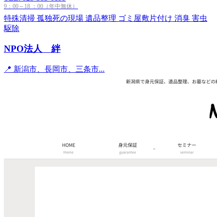
9：00～18 ：00（年中無休）
特殊清掃
孤独死の現場
遺品整理
ゴミ屋敷片付け
消臭
害虫
駆除
NPO法人 絆
📍 新潟市、長岡市、三条市...