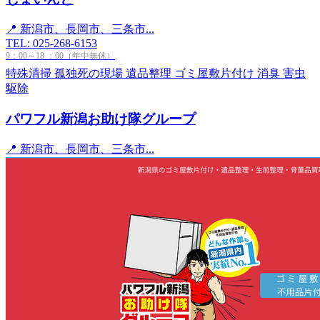
📍 新潟市、長岡市、三条市...
TEL: 025-268-6153
9：00～18 ：00（年中無休）
特殊清掃
孤独死の現場
遺品整理
ゴミ屋敷片付け
消臭
害虫
駆除
パワフル新潟お助け隊グループ
📍 新潟市、長岡市、三条市...