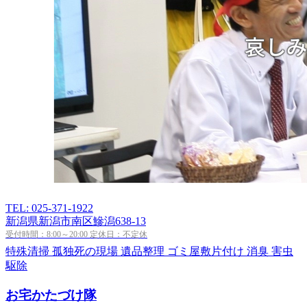
TEL: 025-371-1922
新潟県新潟市南区鰺潟638-13
受付時間：8:00～20:00 定休日：不定休
特殊清掃
孤独死の現場
遺品整理
ゴミ屋敷片付け
消臭
害虫
駆除
お宅かたづけ隊