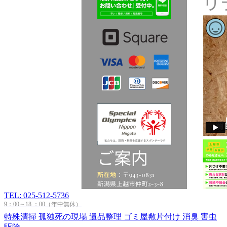
TEL: 025-512-5736
9：00～18 ：00（年中無休）
特殊清掃
孤独死の現場
遺品整理
ゴミ屋敷片付け
消臭
害虫