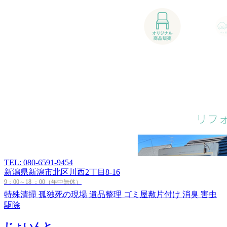
TEL: 080-6591-9454
新潟県新潟市北区川西2丁目8-16
9：00～18 ：00（年中無休）
特殊清掃
孤独死の現場
遺品整理
ゴミ屋敷片付け
消臭
害虫
駆除
じょいんと