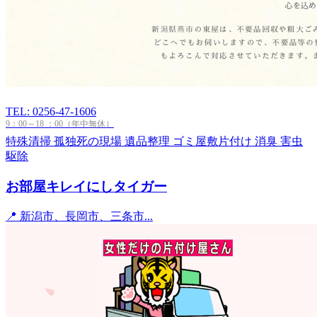
TEL: 0256-47-1606
9：00～18 ：00（年中無休）
特殊清掃
孤独死の現場
遺品整理
ゴミ屋敷片付け
消臭
害虫
駆除
お部屋キレイにしタイガー
📍 新潟市、長岡市、三条市...