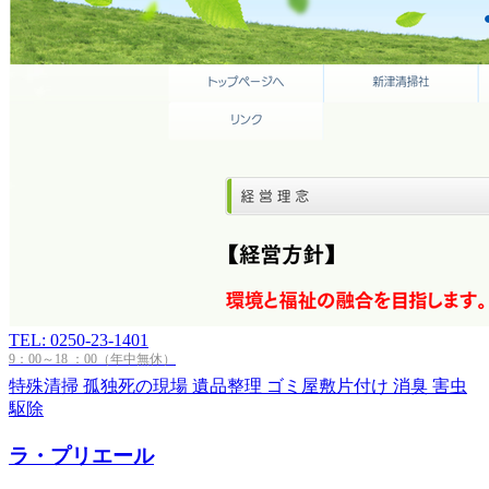
TEL: 0250-23-1401
9：00～18 ：00（年中無休）
特殊清掃
孤独死の現場
遺品整理
ゴミ屋敷片付け
消臭
害虫
駆除
ラ・プリエール