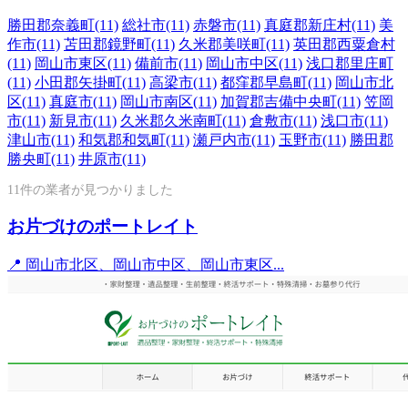
勝田郡奈義町
(11)
総社市
(11)
赤磐市
(11)
真庭郡新庄村
(11)
美
作市
(11)
苫田郡鏡野町
(11)
久米郡美咲町
(11)
英田郡西粟倉村
(11)
岡山市東区
(11)
備前市
(11)
岡山市中区
(11)
浅口郡里庄町
(11)
小田郡矢掛町
(11)
高梁市
(11)
都窪郡早島町
(11)
岡山市北
区
(11)
真庭市
(11)
岡山市南区
(11)
加賀郡吉備中央町
(11)
笠岡
市
(11)
新見市
(11)
久米郡久米南町
(11)
倉敷市
(11)
浅口市
(11)
津山市
(11)
和気郡和気町
(11)
瀬戸内市
(11)
玉野市
(11)
勝田郡
勝央町
(11)
井原市
(11)
11件の業者が見つかりました
お片づけのポートレイト
📍 岡山市北区、岡山市中区、岡山市東区...