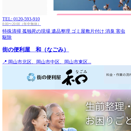
TEL: 0120-593-910
8:00〜20:00（年中無休）
特殊清掃
孤独死の現場
遺品整理
ゴミ屋敷片付け
消臭
害虫
駆除
街の便利屋 和（なごみ）
📍 岡山市北区、岡山市中区、岡山市東区...