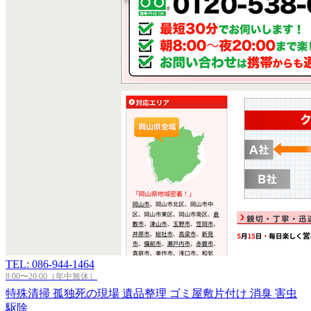
TEL: 086-944-1464
8:00〜20:00（年中無休）
特殊清掃
孤独死の現場
遺品整理
ゴミ屋敷片付け
消臭
害虫
駆除