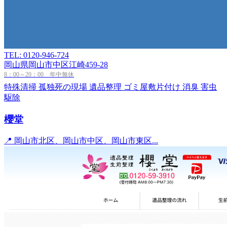
TEL: 0120-946-724
岡山県岡山市中区江崎459-28
8：00～20：00 年中無休
特殊清掃
孤独死の現場
遺品整理
ゴミ屋敷片付け
消臭
害虫
駆除
櫻堂
📍 岡山市北区、岡山市中区、岡山市東区...