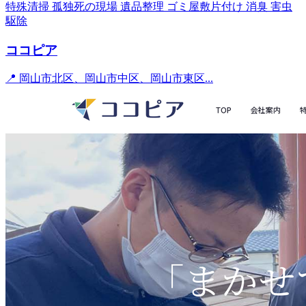
特殊清掃
孤独死の現場
遺品整理
ゴミ屋敷片付け
消臭
害虫
駆除
ココピア
📍 岡山市北区、岡山市中区、岡山市東区...