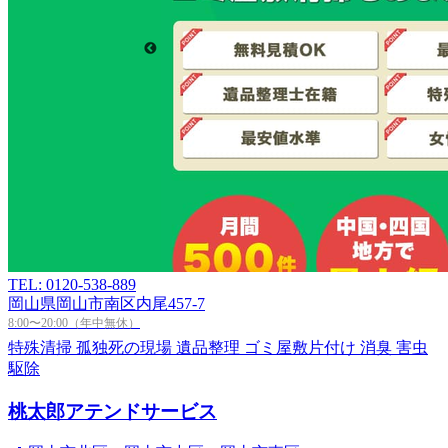
TEL: 0120-538-889
岡山県岡山市南区内尾457-7
8:00〜20:00（年中無休）
特殊清掃
孤独死の現場
遺品整理
ゴミ屋敷片付け
消臭
害虫
駆除
桃太郎アテンドサービス