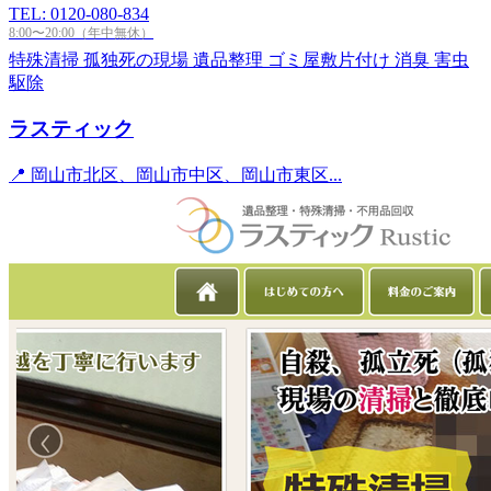
TEL: 0120-080-834
8:00〜20:00（年中無休）
特殊清掃
孤独死の現場
遺品整理
ゴミ屋敷片付け
消臭
害虫
駆除
ラスティック
📍 岡山市北区、岡山市中区、岡山市東区...