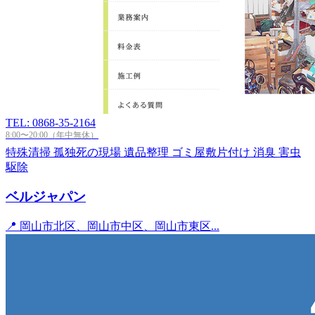
TEL: 0868-35-2164
8:00〜20:00（年中無休）
特殊清掃
孤独死の現場
遺品整理
ゴミ屋敷片付け
消臭
害虫
駆除
ベルジャパン
📍 岡山市北区、岡山市中区、岡山市東区...