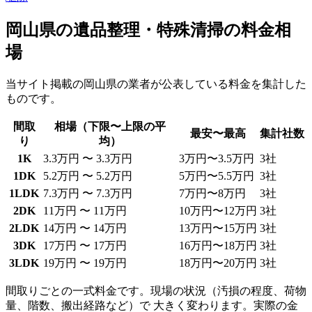
岡山県の遺品整理・特殊清掃の料金相
場
当サイト掲載の岡山県の業者が公表している料金を集計した
ものです。
間取
相場（下限〜上限の平
最安〜最高
集計社数
り
均）
1K
3.3万円 〜 3.3万円
3万円〜3.5万円
3社
1DK
5.2万円 〜 5.2万円
5万円〜5.5万円
3社
1LDK
7.3万円 〜 7.3万円
7万円〜8万円
3社
2DK
11万円 〜 11万円
10万円〜12万円
3社
2LDK
14万円 〜 14万円
13万円〜15万円
3社
3DK
17万円 〜 17万円
16万円〜18万円
3社
3LDK
19万円 〜 19万円
18万円〜20万円
3社
間取りごとの一式料金です。現場の状況（汚損の程度、荷物
量、階数、搬出経路など）で 大きく変わります。実際の金