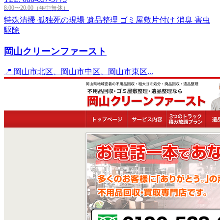
8:00〜20:00（年中無休）
特殊清掃
孤独死の現場
遺品整理
ゴミ屋敷片付け
消臭
害虫
駆除
岡山クリーンファースト
📍 岡山市北区、岡山市中区、岡山市東区...