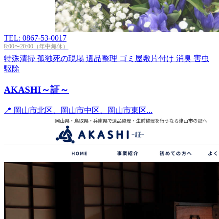
TEL: 0867-53-0017
8:00〜20:00（年中無休）
特殊清掃
孤独死の現場
遺品整理
ゴミ屋敷片付け
消臭
害虫
駆除
AKASHI～証～
📍 岡山市北区、岡山市中区、岡山市東区...